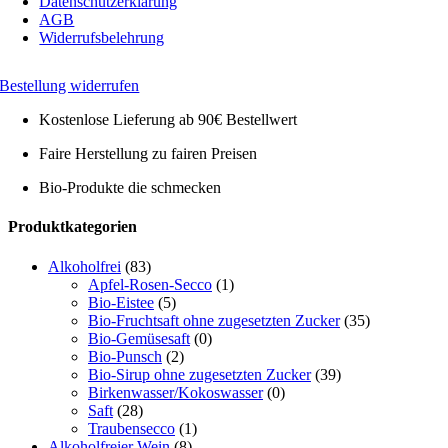
Datenschutzerklärung
AGB
Widerrufsbelehrung
Bestellung widerrufen
Kostenlose Lieferung ab 90€ Bestellwert
Faire Herstellung zu fairen Preisen
Bio-Produkte die schmecken
Toggle
Produktkategorien
Sliding
Bar
Alkoholfrei
(83)
Area
Apfel-Rosen-Secco
(1)
Bio-Eistee
(5)
Bio-Fruchtsaft ohne zugesetzten Zucker
(35)
Bio-Gemüsesaft
(0)
Bio-Punsch
(2)
Bio-Sirup ohne zugesetzten Zucker
(39)
Birkenwasser/Kokoswasser
(0)
Saft
(28)
Traubensecco
(1)
Alkoholfreier Wein
(8)