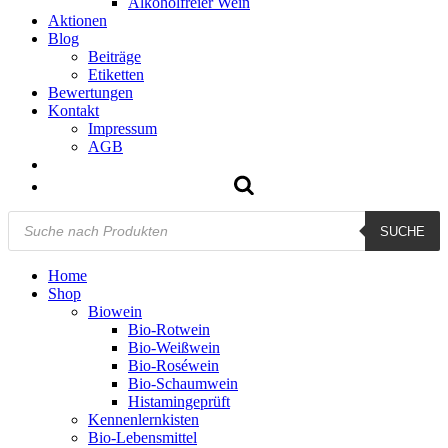
Alkoholfreier Wein
Aktionen
Blog
Beiträge
Etiketten
Bewertungen
Kontakt
Impressum
AGB
Products
SUCHE
search
Home
Shop
Biowein
Bio-Rotwein
Bio-Weißwein
Bio-Roséwein
Bio-Schaumwein
Histamingeprüft
Kennenlernkisten
Bio-Lebensmittel