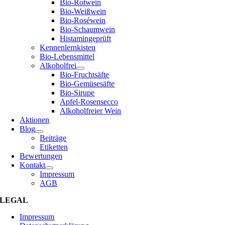
Bio-Rotwein
Bio-Weißwein
Bio-Roséwein
Bio-Schaumwein
Histamingeprüft
Kennenlernkisten
Bio-Lebensmittel
Alkoholfrei
Bio-Fruchtsäfte
Bio-Gemüsesäfte
Bio-Sirupe
Apfel-Rosensecco
Alkoholfreier Wein
Aktionen
Blog
Beiträge
Etiketten
Bewertungen
Kontakt
Impressum
AGB
LEGAL
Impressum