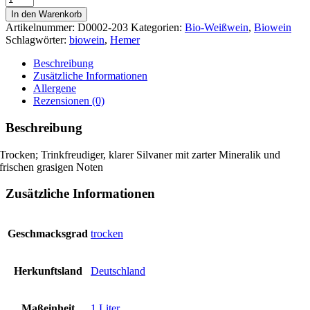
trocken
In den Warenkorb
Hemer
Artikelnummer:
D0002-203
Kategorien:
Bio-Weißwein
,
Biowein
1l
Schlagwörter:
biowein
,
Hemer
2023
Menge
Beschreibung
Zusätzliche Informationen
Allergene
Rezensionen (0)
Beschreibung
Trocken; Trinkfreudiger, klarer Silvaner mit zarter Mineralik und
frischen grasigen Noten
Zusätzliche Informationen
Geschmacksgrad
trocken
Herkunftsland
Deutschland
Maßeinheit
1 Liter