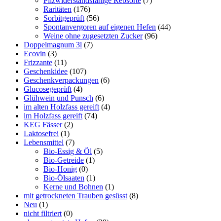
Pilzwiderstandsfähige Rebsorte
(7)
Raritäten
(176)
Sorbitgeprüft
(56)
Spontanvergoren auf eigenen Hefen
(44)
Weine ohne zugesetzten Zucker
(96)
Doppelmagnum 3l
(7)
Ecovin
(3)
Frizzante
(11)
Geschenkidee
(107)
Geschenkverpackungen
(6)
Glucosegeprüft
(4)
Glühwein und Punsch
(6)
im alten Holzfass gereift
(4)
im Holzfass gereift
(74)
KEG Fässer
(2)
Laktosefrei
(1)
Lebensmittel
(7)
Bio-Essig & Öl
(5)
Bio-Getreide
(1)
Bio-Honig
(0)
Bio-Ölsaaten
(1)
Kerne und Bohnen
(1)
mit getrockneten Trauben gesüsst
(8)
Neu
(1)
nicht filtriert
(0)