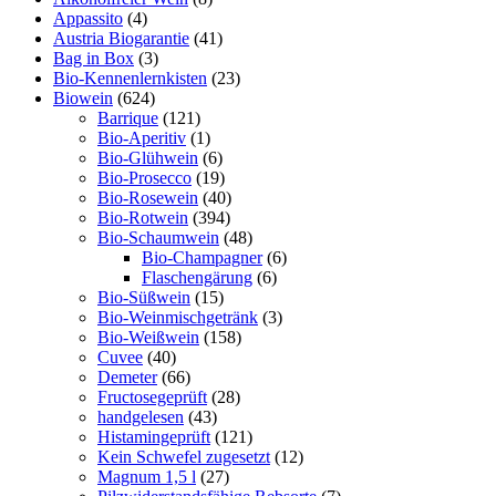
Appassito
(4)
Austria Biogarantie
(41)
Bag in Box
(3)
Bio-Kennenlernkisten
(23)
Biowein
(624)
Barrique
(121)
Bio-Aperitiv
(1)
Bio-Glühwein
(6)
Bio-Prosecco
(19)
Bio-Rosewein
(40)
Bio-Rotwein
(394)
Bio-Schaumwein
(48)
Bio-Champagner
(6)
Flaschengärung
(6)
Bio-Süßwein
(15)
Bio-Weinmischgetränk
(3)
Bio-Weißwein
(158)
Cuvee
(40)
Demeter
(66)
Fructosegeprüft
(28)
handgelesen
(43)
Histamingeprüft
(121)
Kein Schwefel zugesetzt
(12)
Magnum 1,5 l
(27)