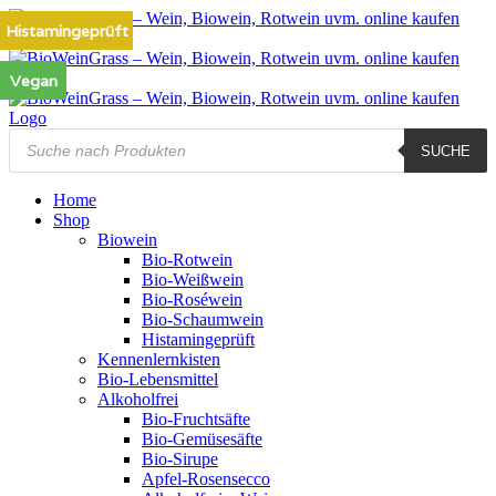
Zum
Histamingeprüft
Vegan
Inhalt
springen
Vegan
Products
SUCHE
search
Home
Shop
Biowein
Bio-Rotwein
Bio-Weißwein
Bio-Roséwein
Bio-Schaumwein
Histamingeprüft
Kennenlernkisten
Bio-Lebensmittel
Alkoholfrei
Bio-Fruchtsäfte
Bio-Gemüsesäfte
Bio-Sirupe
Apfel-Rosensecco