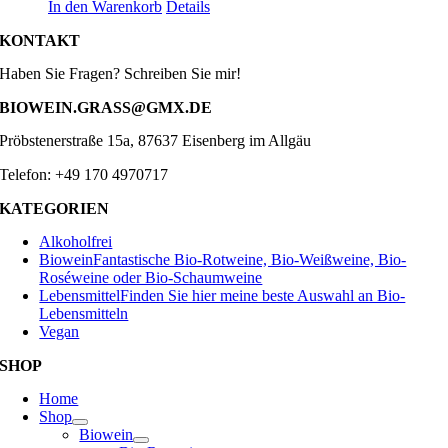
In den Warenkorb
Details
KONTAKT
Haben Sie Fragen? Schreiben Sie mir!
BIOWEIN.GRASS@GMX.DE
Pröbstenerstraße 15a, 87637 Eisenberg im Allgäu
Telefon: +49 170 4970717
KATEGORIEN
Alkoholfrei
Biowein
Fantastische Bio-Rotweine, Bio-Weißweine, Bio-
Roséweine oder Bio-Schaumweine
Lebensmittel
Finden Sie hier meine beste Auswahl an Bio-
Lebensmitteln
Vegan
SHOP
Home
Shop
Biowein