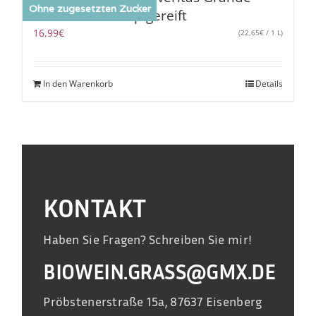
Ohne zugesetzten Zucker
Reserve 2018 top gereift
16,99
€
(
22,65
€
/ 1 L)
In den Warenkorb
Details
KONTAKT
Haben Sie Fragen? Schreiben Sie mir!
BIOWEIN.GRASS@GMX.DE
Pröbstenerstraße 15a, 87637 Eisenberg