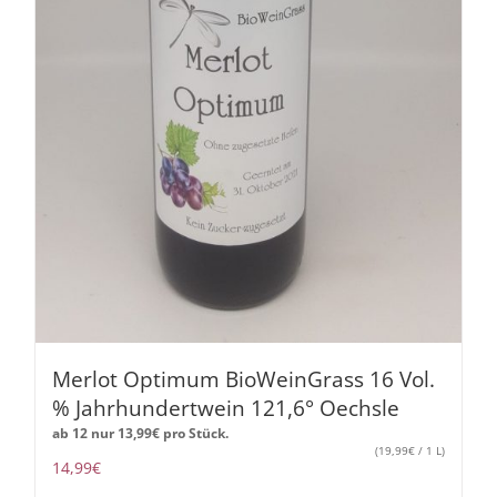
Merlot Optimum BioWeinGrass 16 Vol.
% Jahrhundertwein 121,6° Oechsle
ab 12 nur
13,99
€
pro Stück.
(
19,99
€
/ 1 L)
14,99
€