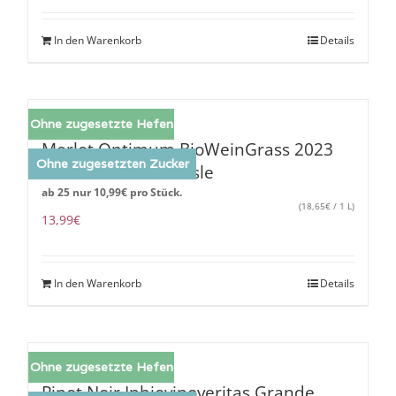
In den Warenkorb
Details
Ohne zugesetzte Hefen
Merlot Optimum BioWeinGrass 2023
Ohne zugesetzten Zucker
15 Vol. % 110 Oechsle
ab 25 nur
10,99
€
pro Stück.
(
18,65
€
/ 1 L)
13,99
€
In den Warenkorb
Details
Ohne zugesetzte Hefen
Pinot Noir Inbiovinoveritas Grande