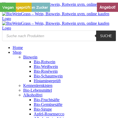
Zum
Histamingeprüft
Ohne zugesetzten Zucker
Vegan
Vegan
Vegan
Vegan
Vegan
Vegan
Angebot!
Inhalt
springen
Products
SUCHE
search
Home
Shop
Biowein
Bio-Rotwein
Bio-Weißwein
Bio-Roséwein
Bio-Schaumwein
Histamingeprüft
Kennenlernkisten
Bio-Lebensmittel
Alkoholfrei
Bio-Fruchtsäfte
Bio-Gemüsesäfte
Bio-Sirupe
Apfel-Rosensecco