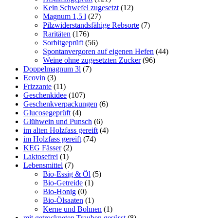
Kein Schwefel zugesetzt
(12)
Magnum 1,5 l
(27)
Pilzwiderstandsfähige Rebsorte
(7)
Raritäten
(176)
Sorbitgeprüft
(56)
Spontanvergoren auf eigenen Hefen
(44)
Weine ohne zugesetzten Zucker
(96)
Doppelmagnum 3l
(7)
Ecovin
(3)
Frizzante
(11)
Geschenkidee
(107)
Geschenkverpackungen
(6)
Glucosegeprüft
(4)
Glühwein und Punsch
(6)
im alten Holzfass gereift
(4)
im Holzfass gereift
(74)
KEG Fässer
(2)
Laktosefrei
(1)
Lebensmittel
(7)
Bio-Essig & Öl
(5)
Bio-Getreide
(1)
Bio-Honig
(0)
Bio-Ölsaaten
(1)
Kerne und Bohnen
(1)
mit getrockneten Trauben gesüsst
(8)