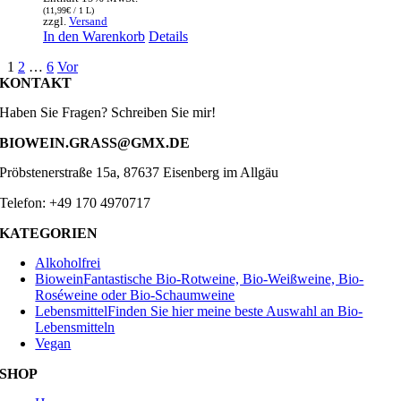
(
11,99
€
/ 1 L)
zzgl.
Versand
In den Warenkorb
Details
1
2
…
6
Vor
KONTAKT
Haben Sie Fragen? Schreiben Sie mir!
BIOWEIN.GRASS@GMX.DE
Pröbstenerstraße 15a, 87637 Eisenberg im Allgäu
Telefon: +49 170 4970717
KATEGORIEN
Alkoholfrei
Biowein
Fantastische Bio-Rotweine, Bio-Weißweine, Bio-
Roséweine oder Bio-Schaumweine
Lebensmittel
Finden Sie hier meine beste Auswahl an Bio-
Lebensmitteln
Vegan
SHOP