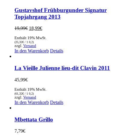
Gustavshof Frühburgunder Signatur
Topjahrgang 2013
Ursprünglicher
Aktueller
19,99
€
18,99
€
Preis
Preis
Enthält 19% MwSt.
war:
ist:
(
25,32
€
/ 1 0,2)
19,99€
18,99€.
zzgl.
Versand
In den Warenkorb
Details
La Vieille Julienne lieu-dit Clavin 2011
45,99
€
Enthält 19% MwSt.
(
61,32
€
/ 1 0,2)
zzgl.
Versand
In den Warenkorb
Details
Mbettata Grillo
7,79
€