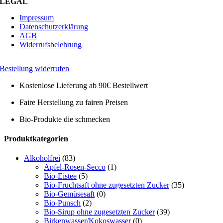
LEGAL
Impressum
Datenschutzerklärung
AGB
Widerrufsbelehrung
Bestellung widerrufen
Kostenlose Lieferung ab 90€ Bestellwert
Faire Herstellung zu fairen Preisen
Bio-Produkte die schmecken
Toggle
Produktkategorien
Sliding
Bar
Alkoholfrei
(83)
Area
Apfel-Rosen-Secco
(1)
Bio-Eistee
(5)
Bio-Fruchtsaft ohne zugesetzten Zucker
(35)
Bio-Gemüsesaft
(0)
Bio-Punsch
(2)
Bio-Sirup ohne zugesetzten Zucker
(39)
Birkenwasser/Kokoswasser
(0)