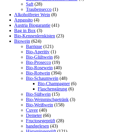
Saft
(28)
Traubensecco
(1)
Alkoholfreier Wein
(8)
Appassito
(4)
Austria Biogarantie
(41)
Bag in Box
(3)
Bio-Kennenlernkisten
(23)
Biowein
(624)
Barrique
(121)
Bio-Aperitiv
(1)
Bio-Glühwein
(6)
Bio-Prosecco
(19)
Bio-Rosewein
(40)
Bio-Rotwein
(394)
Bio-Schaumwein
(48)
Bio-Champagner
(6)
Flaschengärung
(6)
Bio-Süßwein
(15)
Bio-Weinmischgetränk
(3)
Bio-Weißwein
(158)
Cuvee
(40)
Demeter
(66)
Fructosegeprüft
(28)
handgelesen
(43)
Histamingeprüft
(121)