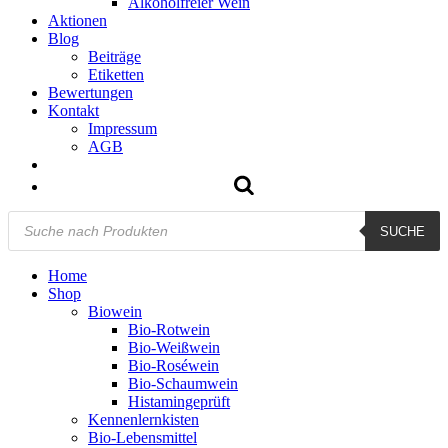
Alkoholfreier Wein
Aktionen
Blog
Beiträge
Etiketten
Bewertungen
Kontakt
Impressum
AGB
Products
SUCHE
search
Home
Shop
Biowein
Bio-Rotwein
Bio-Weißwein
Bio-Roséwein
Bio-Schaumwein
Histamingeprüft
Kennenlernkisten
Bio-Lebensmittel