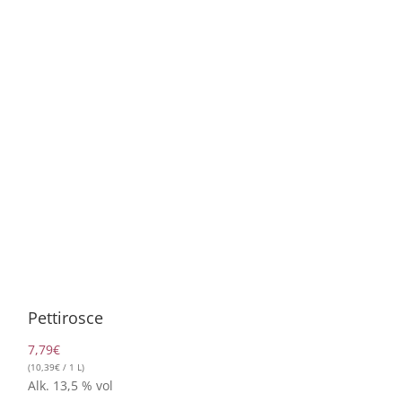
Pettirosce
7,79
€
(
10,39
€
/ 1 L)
Alk. 13,5 % vol