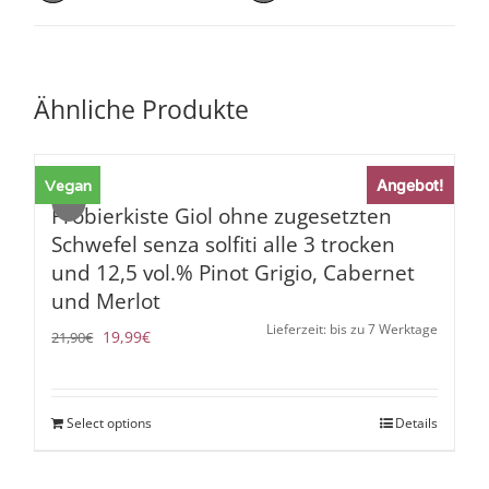
Ähnliche Produkte
Vegan
Angebot!
Sale!
Probierkiste Giol ohne zugesetzten
Schwefel senza solfiti alle 3 trocken
und 12,5 vol.% Pinot Grigio, Cabernet
und Merlot
Lieferzeit: bis zu 7 Werktage
Ursprünglicher
Aktueller
19,99
€
21,90
€
Preis
Preis
war:
ist:
21,90€
19,99€.
Select options
Details