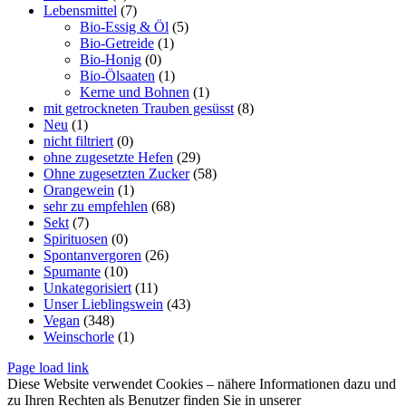
Lebensmittel
(7)
Bio-Essig & Öl
(5)
Bio-Getreide
(1)
Bio-Honig
(0)
Bio-Ölsaaten
(1)
Kerne und Bohnen
(1)
mit getrockneten Trauben gesüsst
(8)
Neu
(1)
nicht filtriert
(0)
ohne zugesetzte Hefen
(29)
Ohne zugesetzten Zucker
(58)
Orangewein
(1)
sehr zu empfehlen
(68)
Sekt
(7)
Spirituosen
(0)
Spontanvergoren
(26)
Spumante
(10)
Unkategorisiert
(11)
Unser Lieblingswein
(43)
Vegan
(348)
Weinschorle
(1)
Page load link
Diese Website verwendet Cookies – nähere Informationen dazu und
zu Ihren Rechten als Benutzer finden Sie in unserer