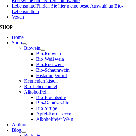
Roséweine oder Bio-Schaumweine
Lebensmittel
Finden Sie hier meine beste Auswahl an Bio-
Lebensmitteln
Vegan
SHOP
Home
Shop
Biowein
Bio-Rotwein
Bio-Weißwein
Bio-Roséwein
Bio-Schaumwein
Histamingeprüft
Kennenlernkisten
Bio-Lebensmittel
Alkoholfrei
Bio-Fruchtsäfte
Bio-Gemüsesäfte
Bio-Sirupe
Apfel-Rosensecco
Alkoholfreier Wein
Aktionen
Blog
Beiträge