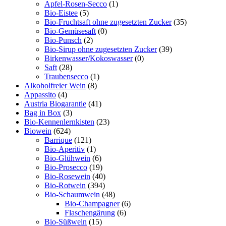
Area
Apfel-Rosen-Secco
(1)
Bio-Eistee
(5)
Bio-Fruchtsaft ohne zugesetzten Zucker
(35)
Bio-Gemüsesaft
(0)
Bio-Punsch
(2)
Bio-Sirup ohne zugesetzten Zucker
(39)
Birkenwasser/Kokoswasser
(0)
Saft
(28)
Traubensecco
(1)
Alkoholfreier Wein
(8)
Appassito
(4)
Austria Biogarantie
(41)
Bag in Box
(3)
Bio-Kennenlernkisten
(23)
Biowein
(624)
Barrique
(121)
Bio-Aperitiv
(1)
Bio-Glühwein
(6)
Bio-Prosecco
(19)
Bio-Rosewein
(40)
Bio-Rotwein
(394)
Bio-Schaumwein
(48)
Bio-Champagner
(6)
Flaschengärung
(6)
Bio-Süßwein
(15)