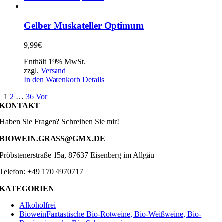
Gelber Muskateller Optimum
9,99
€
Enthält 19% MwSt.
zzgl.
Versand
In den Warenkorb
Details
1
2
…
36
Vor
KONTAKT
Haben Sie Fragen? Schreiben Sie mir!
BIOWEIN.GRASS@GMX.DE
Pröbstenerstraße 15a, 87637 Eisenberg im Allgäu
Telefon: +49 170 4970717
KATEGORIEN
Alkoholfrei
Biowein
Fantastische Bio-Rotweine, Bio-Weißweine, Bio-