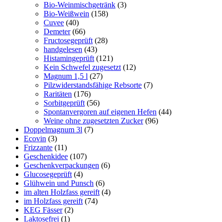
Bio-Weinmischgetränk
(3)
Bio-Weißwein
(158)
Cuvee
(40)
Demeter
(66)
Fructosegeprüft
(28)
handgelesen
(43)
Histamingeprüft
(121)
Kein Schwefel zugesetzt
(12)
Magnum 1,5 l
(27)
Pilzwiderstandsfähige Rebsorte
(7)
Raritäten
(176)
Sorbitgeprüft
(56)
Spontanvergoren auf eigenen Hefen
(44)
Weine ohne zugesetzten Zucker
(96)
Doppelmagnum 3l
(7)
Ecovin
(3)
Frizzante
(11)
Geschenkidee
(107)
Geschenkverpackungen
(6)
Glucosegeprüft
(4)
Glühwein und Punsch
(6)
im alten Holzfass gereift
(4)
im Holzfass gereift
(74)
KEG Fässer
(2)
Laktosefrei
(1)