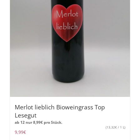
Merlot lieblich Bioweingrass Top
Lesegut
ab 12 nur
8,99
€
pro Stück.
(
13,32
€
/ 1 L)
9,99
€