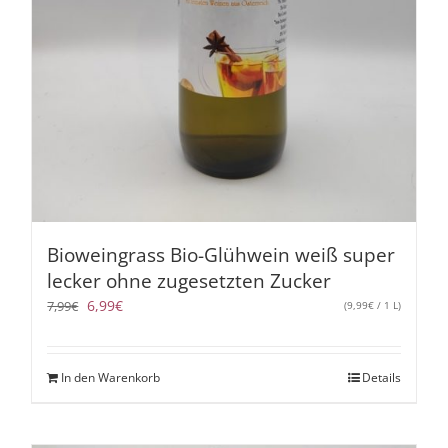
Bioweingrass Bio-Glühwein weiß super
lecker ohne zugesetzten Zucker
Ursprünglicher
Aktueller
6,99
€
7,99
€
(
9,99
€
/ 1 L)
Preis
Preis
war:
ist:
7,99€
6,99€.
In den Warenkorb
Details