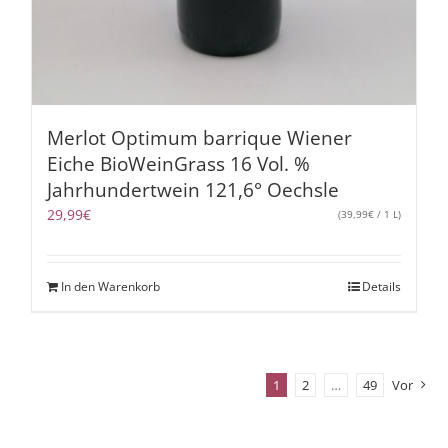
Merlot Optimum barrique Wiener
Eiche BioWeinGrass 16 Vol. %
Jahrhundertwein 121,6° Oechsle
29,99
€
(
39,99
€
/ 1 L)
In den Warenkorb
Details
1
2
…
49
Vor