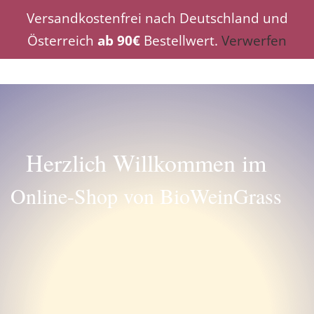
Zum
Versandkostenfrei nach Deutschland und
Inhalt
Österreich
ab 90€
Bestellwert.
Verwerfen
springen
Herzlich Willkommen im
Online-Shop von BioWeinGrass