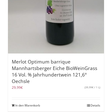
Merlot Optimum barrique
Mannhartsberger Eiche BioWeinGrass
16 Vol. % Jahrhundertwein 121,6°
Oechsle
29,99
€
(
39,99
€
/ 1 L)
In den Warenkorb
Details