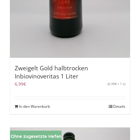
Zweigelt Gold halbtrocken
Inbiovinoveritas 1 Liter
6,99
€
(
6,99
€
/ 1 L)
In den Warenkorb
Details
Ohne zugesetzte Hefen