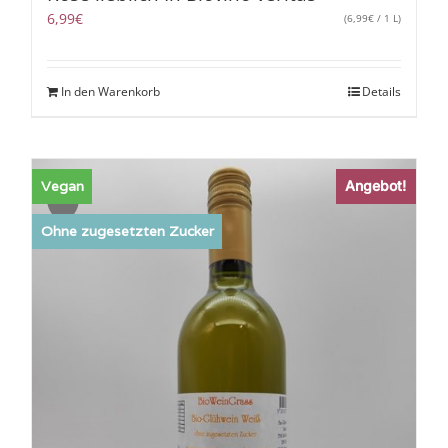
6,99
€
(
6,99
€
/ 1 L)
In den Warenkorb
Details
Vegan
Angebot!
Sale!
Ohne zugesetzten Zucker