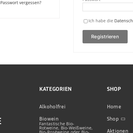
Passwort vergessen?
Ich habe die
Datensch
Registrieren
KATEGORIEN
SHOP
Alkoholfrei
Home
Biowein
Shop
E
Fantastische Bio-
Rotweine, Bio-Weißweine,
Aktionen
Bio-Roséweine oder Bio-