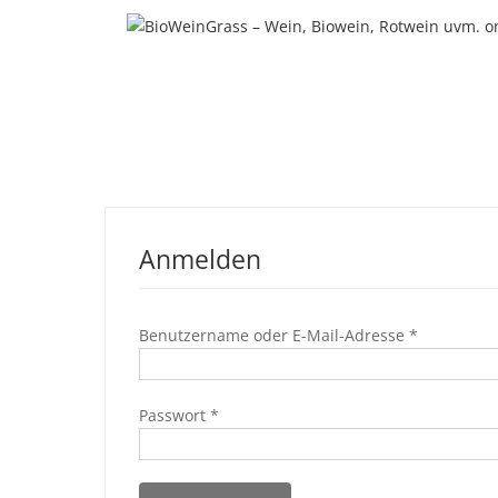
Zum
Inhalt
springen
Anmelden
Erforderli
Benutzername oder E-Mail-Adresse
*
Erforderlich
Passwort
*