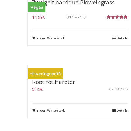
Zweigelt barrique Bioweingrass
Vegan
2020
14,99
€
(
19,99
€
/ 1 L)
Bewertet
mit
5.00
von
5
In den Warenkorb
Details
Histamingeprüft
Root rot Hareter
9,49
€
(
12,65
€
/ 1 L)
In den Warenkorb
Details