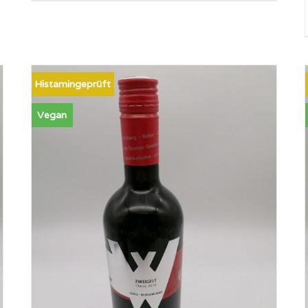
Histamingeprüft
Vegan