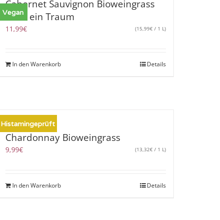
Cabernet Sauvignon Bioweingrass
Vegan
2020 ein Traum
11,99
€
(
15,99
€
/ 1 L)
In den Warenkorb
Details
Histamingeprüft
Chardonnay Bioweingrass
9,99
€
(
13,32
€
/ 1 L)
In den Warenkorb
Details