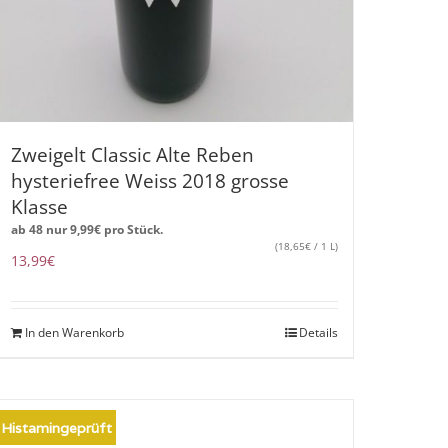
Zweigelt Classic Alte Reben
hysteriefree Weiss 2018 grosse
Klasse
ab 48 nur
9,99
€
pro Stück.
(
18,65
€
/ 1 L)
13,99
€
In den Warenkorb
Details
Histamingeprüft