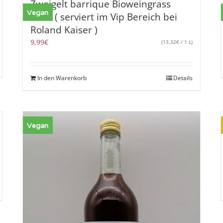
Zweigelt barrique Bioweingrass
Vegan
2021 ( serviert im Vip Bereich bei
Roland Kaiser )
9,99
€
(
13,32
€
/ 1 L)
In den Warenkorb
Details
Vegan