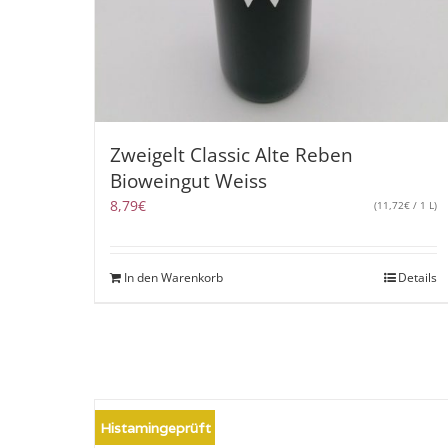
Zweigelt Classic Alte Reben
Bioweingut Weiss
8,79
€
(
11,72
€
/ 1 L)
In den Warenkorb
Details
Histamingeprüft