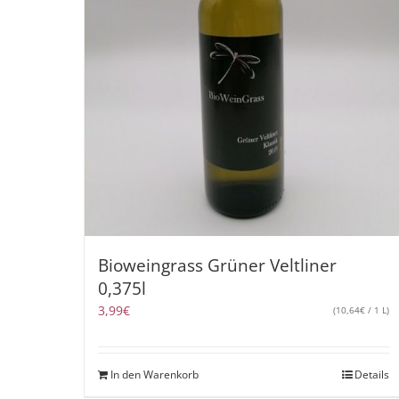
Bioweingrass Grüner Veltliner
0,375l
3,99
€
(
10,64
€
/ 1 L)
In den Warenkorb
Details