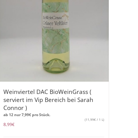
Weinviertel DAC BioWeinGrass (
serviert im Vip Bereich bei Sarah
Connor )
ab 12 nur
7,99
€
pro Stück.
(
11,99
€
/ 1 L)
8,99
€