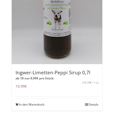
Ingwer-Limetten-Peppi Sirup 0,7l
ab 18 nur
8,99
€
pro Stück.
(
15,70
€
/ 1 L)
10,99
€
In den Warenkorb
Details