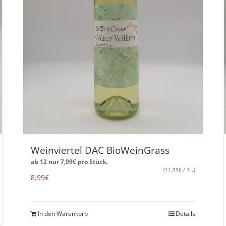
Weinviertel DAC BioWeinGrass
ab 12 nur
7,99
€
pro Stück.
(
11,99
€
/ 1 L)
8,99
€
In den Warenkorb
Details