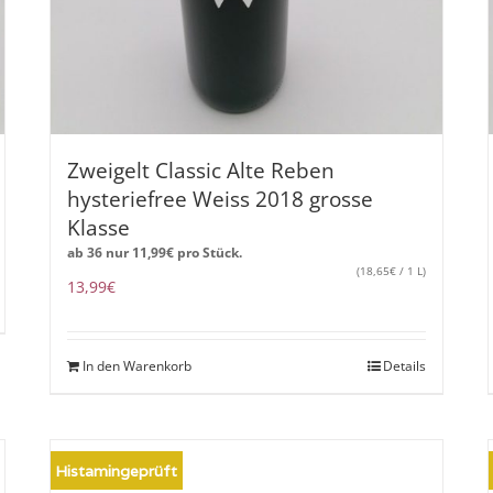
Zweigelt Classic Alte Reben
hysteriefree Weiss 2018 grosse
Klasse
ab 36 nur
11,99
€
pro Stück.
(
18,65
€
/ 1 L)
13,99
€
In den Warenkorb
Details
Histamingeprüft