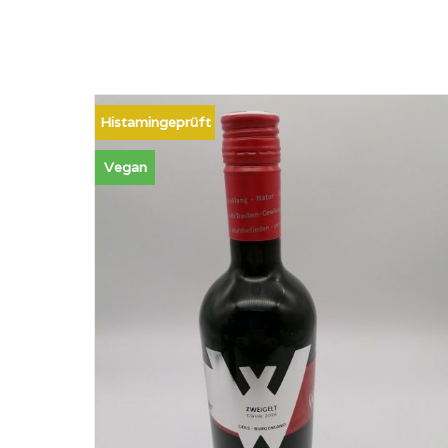
Histamingeprüft
Vegan