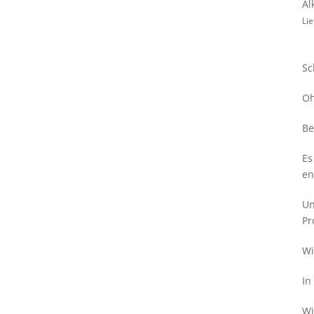
Al
Lie
Sc
Oh
Be
Es
en
Un
Pr
Wi
In
Wi