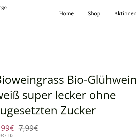
Home
Shop
Aktionen
Bioweingrass Bio-Glühwein
weiß super lecker ohne
zugesetzten Zucker
,99
€
7,99
€
Ursprünglicher
Aktueller
99
€
/ 1 L)