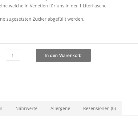
ine,welche in Venetien für uns in der 1 Literflasche
ne zugesetzten Zucker abgefüllt werden.
In den Warenkorb
Bioweingrass
Bio-
Glühwein
weiß
super
lecker
ohne
zugesetzten
en
Nährwerte
Allergene
Rezensionen (0)
Zucker
Menge