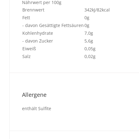
Nährwert per 100g
Brennwert
342kJ/82kcal
Fett
0g
- davon Gesättigte Fettsäuren
0g
Kohlenhydrate
7,0g
- davon Zucker
5,6g
Eiweiß
0,05g
Salz
0,02g
Allergene
enthält Sulfite