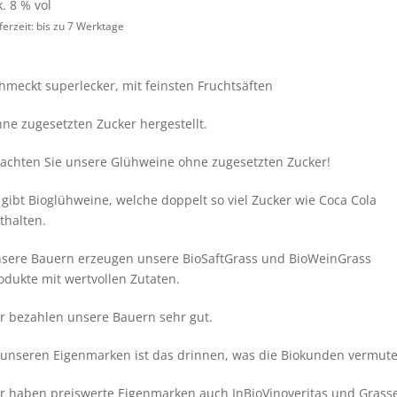
Preis
Preis
k. 8 % vol
ferzeit: bis zu 7 Werktage
war:
ist:
7,99€
6,99€.
hmeckt superlecker, mit feinsten Fruchtsäften
ne zugesetzten Zucker hergestellt.
achten Sie unsere Glühweine ohne zugesetzten Zucker!
 gibt Bioglühweine, welche doppelt so viel Zucker wie Coca Cola
thalten.
sere Bauern erzeugen unsere BioSaftGrass und BioWeinGrass
odukte mit wertvollen Zutaten.
r bezahlen unsere Bauern sehr gut.
 unseren Eigenmarken ist das drinnen, was die Biokunden vermute
r haben preiswerte Eigenmarken auch InBioVinoveritas und Grasse