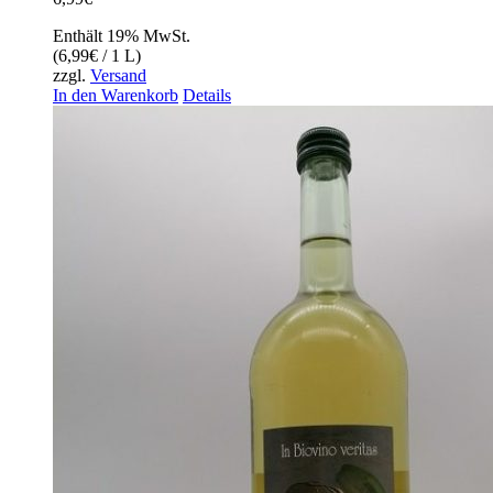
Enthält 19% MwSt.
(
6,99
€
/ 1 L)
zzgl.
Versand
In den Warenkorb
Details