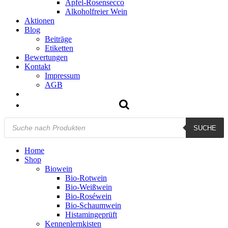
Apfel-Rosensecco
Alkoholfreier Wein
Aktionen
Blog
Beiträge
Etiketten
Bewertungen
Kontakt
Impressum
AGB
Products
SUCHE
search
Home
Shop
Biowein
Bio-Rotwein
Bio-Weißwein
Bio-Roséwein
Bio-Schaumwein
Histamingeprüft
Kennenlernkisten