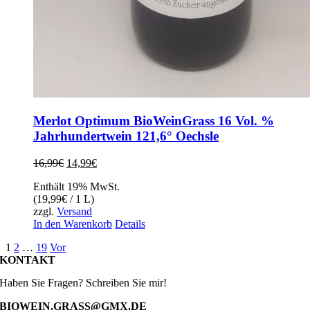
Merlot Optimum BioWeinGrass 16 Vol. %
Jahrhundertwein 121,6° Oechsle
Ursprünglicher
Aktueller
16,99
€
14,99
€
Preis
Preis
Enthält 19% MwSt.
war:
ist:
(
19,99
€
/ 1 L)
16,99€
14,99€.
zzgl.
Versand
In den Warenkorb
Details
1
2
…
19
Vor
KONTAKT
Haben Sie Fragen? Schreiben Sie mir!
BIOWEIN.GRASS@GMX.DE