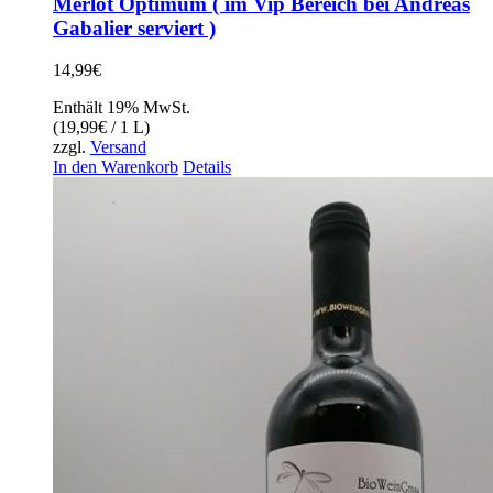
Merlot Optimum ( im Vip Bereich bei Andreas
Gabalier serviert )
14,99
€
Enthält 19% MwSt.
(
19,99
€
/ 1 L)
zzgl.
Versand
In den Warenkorb
Details