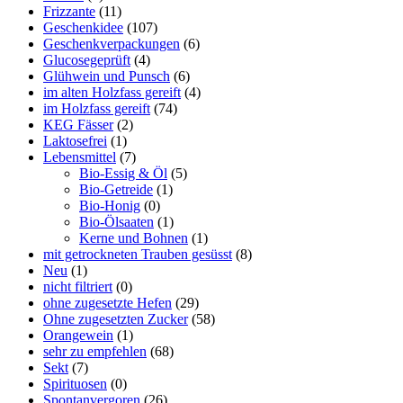
Frizzante
(11)
Geschenkidee
(107)
Geschenkverpackungen
(6)
Glucosegeprüft
(4)
Glühwein und Punsch
(6)
im alten Holzfass gereift
(4)
im Holzfass gereift
(74)
KEG Fässer
(2)
Laktosefrei
(1)
Lebensmittel
(7)
Bio-Essig & Öl
(5)
Bio-Getreide
(1)
Bio-Honig
(0)
Bio-Ölsaaten
(1)
Kerne und Bohnen
(1)
mit getrockneten Trauben gesüsst
(8)
Neu
(1)
nicht filtriert
(0)
ohne zugesetzte Hefen
(29)
Ohne zugesetzten Zucker
(58)
Orangewein
(1)
sehr zu empfehlen
(68)
Sekt
(7)
Spirituosen
(0)
Spontanvergoren
(26)