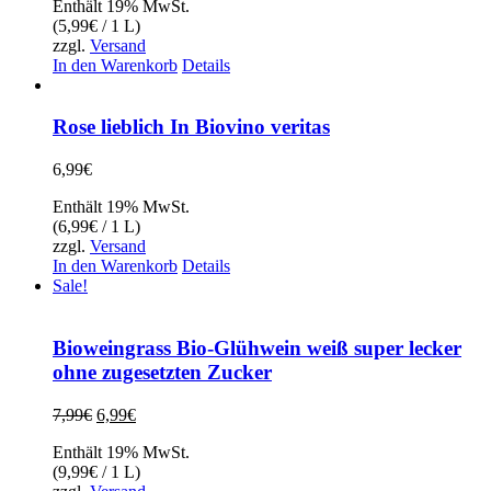
Enthält 19% MwSt.
(
5,99
€
/ 1 L)
zzgl.
Versand
In den Warenkorb
Details
Rose lieblich In Biovino veritas
6,99
€
Enthält 19% MwSt.
(
6,99
€
/ 1 L)
zzgl.
Versand
In den Warenkorb
Details
Sale!
Bioweingrass Bio-Glühwein weiß super lecker
ohne zugesetzten Zucker
Ursprünglicher
Aktueller
7,99
€
6,99
€
Preis
Preis
Enthält 19% MwSt.
war:
ist:
(
9,99
€
/ 1 L)
7,99€
6,99€.