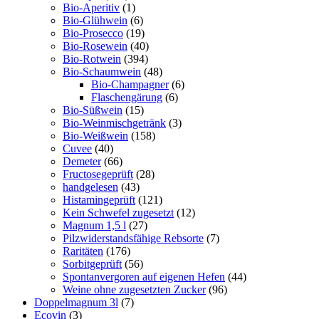
Bio-Aperitiv
(1)
Bio-Glühwein
(6)
Bio-Prosecco
(19)
Bio-Rosewein
(40)
Bio-Rotwein
(394)
Bio-Schaumwein
(48)
Bio-Champagner
(6)
Flaschengärung
(6)
Bio-Süßwein
(15)
Bio-Weinmischgetränk
(3)
Bio-Weißwein
(158)
Cuvee
(40)
Demeter
(66)
Fructosegeprüft
(28)
handgelesen
(43)
Histamingeprüft
(121)
Kein Schwefel zugesetzt
(12)
Magnum 1,5 l
(27)
Pilzwiderstandsfähige Rebsorte
(7)
Raritäten
(176)
Sorbitgeprüft
(56)
Spontanvergoren auf eigenen Hefen
(44)
Weine ohne zugesetzten Zucker
(96)
Doppelmagnum 3l
(7)
Ecovin
(3)