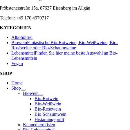
Pröbstenerstraße 15a, 87637 Eisenberg im Allgäu
Telefon: +49 170 4970717
KATEGORIEN
Alkoholfrei
Biowein
Fantastische Bio-Rotweine, Bio-Weißweine, Bio-
Roséweine oder Bio-Schaumweine
Lebensmittel
Finden Sie hier meine beste Auswahl an Bio-
Lebensmitteln
Vegan
SHOP
Home
Shop
Biowein
Bio-Rotwein
Bio-Weißwein
Bio-Roséwein
Bio-Schaumwein
Histamingeprüft
Kennenlernkisten
Bio-Lebensmittel