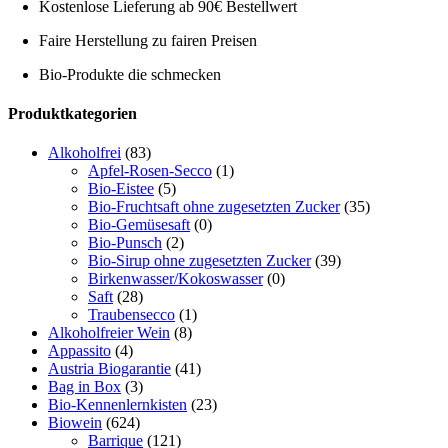
Kostenlose Lieferung ab 90€ Bestellwert
Faire Herstellung zu fairen Preisen
Bio-Produkte die schmecken
Toggle
Produktkategorien
Sliding
Bar
Alkoholfrei
(83)
Area
Apfel-Rosen-Secco
(1)
Bio-Eistee
(5)
Bio-Fruchtsaft ohne zugesetzten Zucker
(35)
Bio-Gemüsesaft
(0)
Bio-Punsch
(2)
Bio-Sirup ohne zugesetzten Zucker
(39)
Birkenwasser/Kokoswasser
(0)
Saft
(28)
Traubensecco
(1)
Alkoholfreier Wein
(8)
Appassito
(4)
Austria Biogarantie
(41)
Bag in Box
(3)
Bio-Kennenlernkisten
(23)
Biowein
(624)
Barrique
(121)