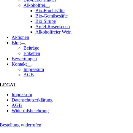
Alkoholfrei
Bio-Fruchtsäfte
Bio-Gemüsesäfte
Bio-Sirupe
Apfel-Rosensecco
Alkoholfreier Wein
Aktionen
Blog
Beiträge
Etiketten
Bewertungen
Kontakt
Impressum
AGB
LEGAL
Impressum
Datenschutzerklärung
AGB
Widerrufsbelehrung
Bestellung widerrufen