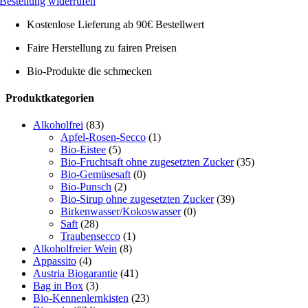
Bestellung widerrufen
Kostenlose Lieferung ab 90€ Bestellwert
Faire Herstellung zu fairen Preisen
Bio-Produkte die schmecken
Toggle
Produktkategorien
Sliding
Bar
Alkoholfrei
(83)
Area
Apfel-Rosen-Secco
(1)
Bio-Eistee
(5)
Bio-Fruchtsaft ohne zugesetzten Zucker
(35)
Bio-Gemüsesaft
(0)
Bio-Punsch
(2)
Bio-Sirup ohne zugesetzten Zucker
(39)
Birkenwasser/Kokoswasser
(0)
Saft
(28)
Traubensecco
(1)
Alkoholfreier Wein
(8)
Appassito
(4)
Austria Biogarantie
(41)
Bag in Box
(3)
Bio-Kennenlernkisten
(23)