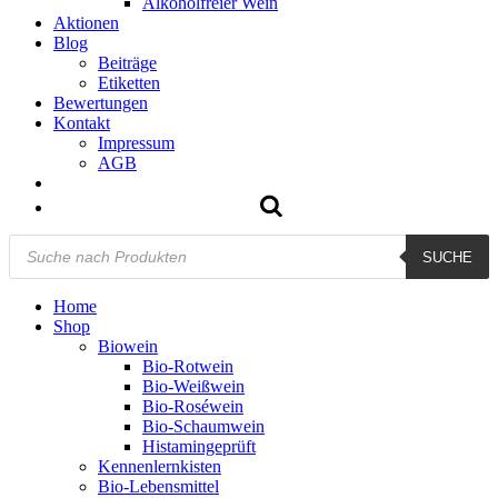
Alkoholfreier Wein
Aktionen
Blog
Beiträge
Etiketten
Bewertungen
Kontakt
Impressum
AGB
Products
SUCHE
search
Home
Shop
Biowein
Bio-Rotwein
Bio-Weißwein
Bio-Roséwein
Bio-Schaumwein
Histamingeprüft
Kennenlernkisten
Bio-Lebensmittel