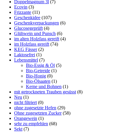
Doppelmagnum 3l
(7)
Ecovin
(3)
Frizzante
(11)
Geschenkidee
(107)
Geschenkverpackungen
(6)
Glucosegeprüft
(4)
Glühwein und Punsch
(6)
im alten Holzfass gereift
(4)
im Holzfass gereift
(74)
KEG Fässer
(2)
Laktosefrei
(1)
Lebensmittel
(7)
Bio-Essig & Öl
(5)
Bio-Getreide
(1)
Bio-Honig
(0)
Bio-Ölsaaten
(1)
Kerne und Bohnen
(1)
mit getrockneten Trauben gesüsst
(8)
Neu
(1)
nicht filtriert
(0)
ohne zugesetzte Hefen
(29)
Ohne zugesetzten Zucker
(58)
Orangewein
(1)
sehr zu empfehlen
(68)
Sekt
(7)