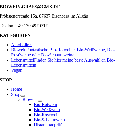
BIOWEIN.GRASS@GMX.DE
Pröbstenerstraße 15a, 87637 Eisenberg im Allgäu
Telefon: +49 170 4970717
KATEGORIEN
Alkoholfrei
Biowein
Fantastische Bio-Rotweine, Bio-Weißweine, Bio-
Roséweine oder Bio-Schaumweine
Lebensmittel
Finden Sie hier meine beste Auswahl an Bio-
Lebensmitteln
Vegan
SHOP
Home
Shop
Biowein
Bio-Rotwein
Bio-Weißwein
Bio-Roséwein
Bio-Schaumwein
Histamingeprüft