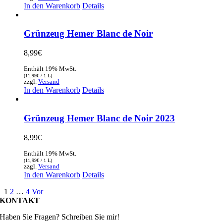
In den Warenkorb
Details
Grünzeug Hemer Blanc de Noir
8,99
€
Enthält 19% MwSt.
(
11,99
€
/ 1 L)
zzgl.
Versand
In den Warenkorb
Details
Grünzeug Hemer Blanc de Noir 2023
8,99
€
Enthält 19% MwSt.
(
11,99
€
/ 1 L)
zzgl.
Versand
In den Warenkorb
Details
1
2
…
4
Vor
KONTAKT
Haben Sie Fragen? Schreiben Sie mir!