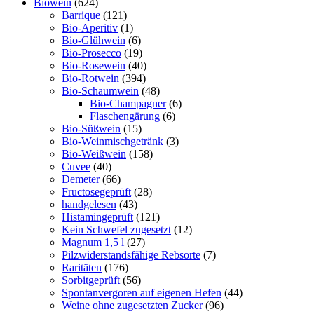
Biowein
(624)
Barrique
(121)
Bio-Aperitiv
(1)
Bio-Glühwein
(6)
Bio-Prosecco
(19)
Bio-Rosewein
(40)
Bio-Rotwein
(394)
Bio-Schaumwein
(48)
Bio-Champagner
(6)
Flaschengärung
(6)
Bio-Süßwein
(15)
Bio-Weinmischgetränk
(3)
Bio-Weißwein
(158)
Cuvee
(40)
Demeter
(66)
Fructosegeprüft
(28)
handgelesen
(43)
Histamingeprüft
(121)
Kein Schwefel zugesetzt
(12)
Magnum 1,5 l
(27)
Pilzwiderstandsfähige Rebsorte
(7)
Raritäten
(176)
Sorbitgeprüft
(56)
Spontanvergoren auf eigenen Hefen
(44)
Weine ohne zugesetzten Zucker
(96)