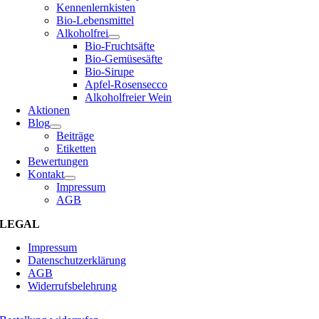
Kennenlernkisten
Bio-Lebensmittel
Alkoholfrei
Bio-Fruchtsäfte
Bio-Gemüsesäfte
Bio-Sirupe
Apfel-Rosensecco
Alkoholfreier Wein
Aktionen
Blog
Beiträge
Etiketten
Bewertungen
Kontakt
Impressum
AGB
LEGAL
Impressum
Datenschutzerklärung
AGB
Widerrufsbelehrung