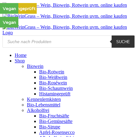
Zum
Histamingeprüft
Histamingeprüft
Vegan
Vegan
Vegan
Vegan
Vegan
Vegan
Vegan
Vegan
Vegan
Inhalt
springen
Vegan
Vegan
Products
SUCHE
search
Home
Shop
Biowein
Bio-Rotwein
Bio-Weißwein
Bio-Roséwein
Bio-Schaumwein
Histamingeprüft
Kennenlernkisten
Bio-Lebensmittel
Alkoholfrei
Bio-Fruchtsäfte
Bio-Gemüsesäfte
Bio-Sirupe
Apfel-Rosensecco