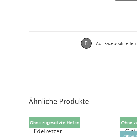
Auf Facebook teilen
Ähnliche Produkte
Ohne zugesetzte Hefen
Ohne z
Edelretzer
Grün
Ohne z