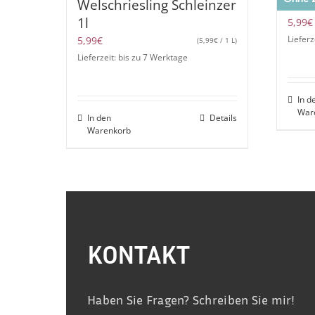
Welschriesling Schleinzer
Inbi
1l
5,99
€
5,99
€
Lieferz
(
5,99
€
/ 1 L)
Lieferzeit: bis zu 7 Werktage
In d
War
In den
Details
Warenkorb
KONTAKT
Haben Sie Fragen? Schreiben Sie mir!