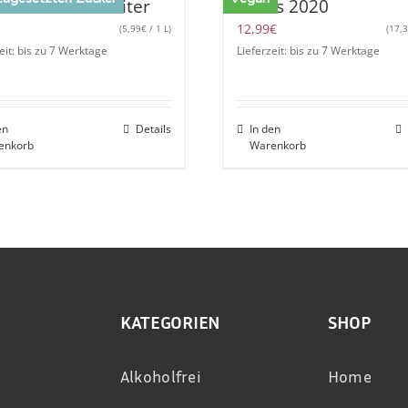
ovinoveritas 1 Liter
Weiss 2020
12,99
€
(
5,99
€
/ 1 L)
(
17,
eit: bis zu 7 Werktage
Lieferzeit: bis zu 7 Werktage
en
Details
In den
enkorb
Warenkorb
KATEGORIEN
SHOP
Alkoholfrei
Home