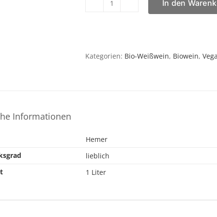
In den Warenk
Hemer
Weiss
Lieblich
Menge
Kategorien:
Bio-Weißwein
,
Biowein
,
Veg
che Informationen
Hemer
ksgrad
lieblich
t
1 Liter