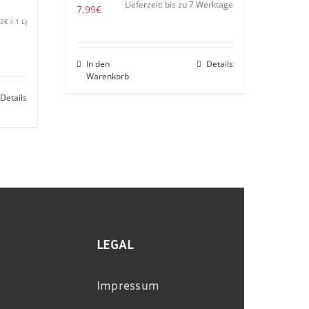
Lieferzeit: bis zu 7 Werktage
7,99
€
32
€
/ 1 L)
In den
Details
Warenkorb
Details
LEGAL
Impressum