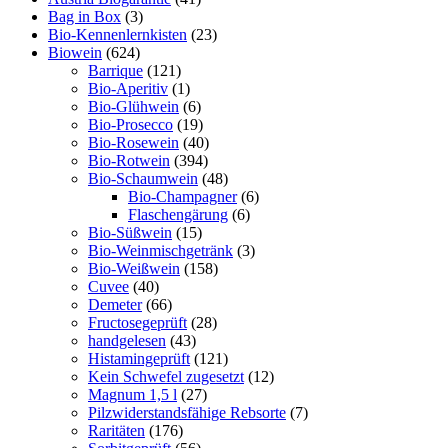
Bag in Box
(3)
Bio-Kennenlernkisten
(23)
Biowein
(624)
Barrique
(121)
Bio-Aperitiv
(1)
Bio-Glühwein
(6)
Bio-Prosecco
(19)
Bio-Rosewein
(40)
Bio-Rotwein
(394)
Bio-Schaumwein
(48)
Bio-Champagner
(6)
Flaschengärung
(6)
Bio-Süßwein
(15)
Bio-Weinmischgetränk
(3)
Bio-Weißwein
(158)
Cuvee
(40)
Demeter
(66)
Fructosegeprüft
(28)
handgelesen
(43)
Histamingeprüft
(121)
Kein Schwefel zugesetzt
(12)
Magnum 1,5 l
(27)
Pilzwiderstandsfähige Rebsorte
(7)
Raritäten
(176)