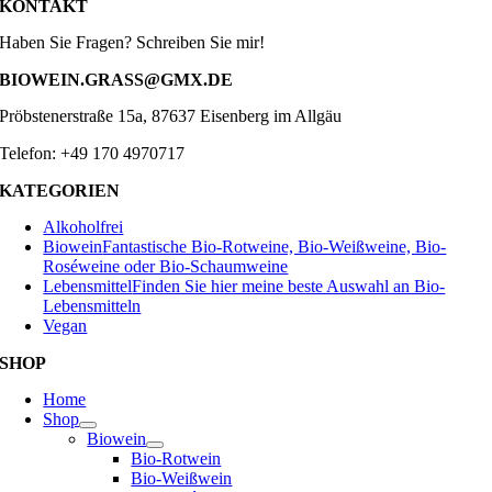
KONTAKT
Haben Sie Fragen? Schreiben Sie mir!
BIOWEIN.GRASS@GMX.DE
Pröbstenerstraße 15a, 87637 Eisenberg im Allgäu
Telefon: +49 170 4970717
KATEGORIEN
Alkoholfrei
Biowein
Fantastische Bio-Rotweine, Bio-Weißweine, Bio-
Roséweine oder Bio-Schaumweine
Lebensmittel
Finden Sie hier meine beste Auswahl an Bio-
Lebensmitteln
Vegan
SHOP
Home
Shop
Biowein
Bio-Rotwein
Bio-Weißwein