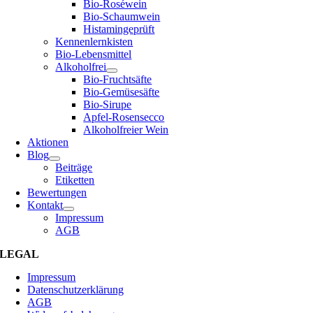
Bio-Roséwein
Bio-Schaumwein
Histamingeprüft
Kennenlernkisten
Bio-Lebensmittel
Alkoholfrei
Bio-Fruchtsäfte
Bio-Gemüsesäfte
Bio-Sirupe
Apfel-Rosensecco
Alkoholfreier Wein
Aktionen
Blog
Beiträge
Etiketten
Bewertungen
Kontakt
Impressum
AGB
LEGAL
Impressum
Datenschutzerklärung
AGB