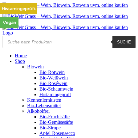
Zum
Histamingeprüft
Vegan
Inhalt
springen
Vegan
Products
SUCHE
search
Home
Shop
Biowein
Bio-Rotwein
Bio-Weißwein
Bio-Roséwein
Bio-Schaumwein
Histamingeprüft
Kennenlernkisten
Bio-Lebensmittel
Alkoholfrei
Bio-Fruchtsäfte
Bio-Gemüsesäfte
Bio-Sirupe
Apfel-Rosensecco