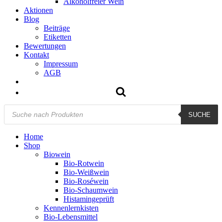
Alkoholfreier Wein
Aktionen
Blog
Beiträge
Etiketten
Bewertungen
Kontakt
Impressum
AGB
Products
SUCHE
search
Home
Shop
Biowein
Bio-Rotwein
Bio-Weißwein
Bio-Roséwein
Bio-Schaumwein
Histamingeprüft
Kennenlernkisten
Bio-Lebensmittel