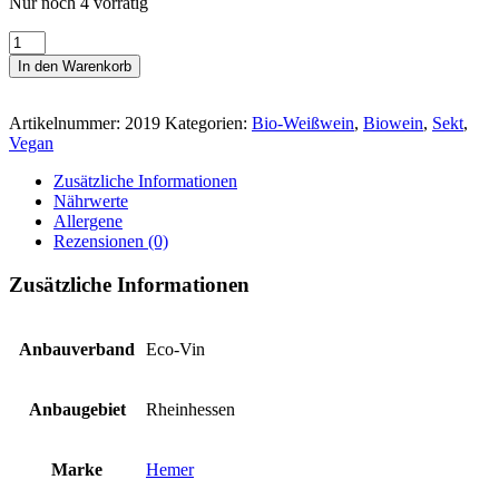
Nur noch 4 vorrätig
Hemer
Scheurebe
In den Warenkorb
Sekt
extra
trocken
Artikelnummer:
2019
Kategorien:
Bio-Weißwein
,
Biowein
,
Sekt
,
Menge
Vegan
Zusätzliche Informationen
Nährwerte
Allergene
Rezensionen (0)
Zusätzliche Informationen
Anbauverband
Eco-Vin
Anbaugebiet
Rheinhessen
Marke
Hemer