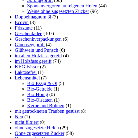
Sorbitgeprüft
(56)
Spontanvergoren auf eigenen Hefen
(44)
Weine ohne zugesetzten Zucker
(96)
Doppelmagnum 3l
(7)
Ecovin
(3)
Frizzante
(11)
Geschenkidee
(107)
Geschenkverpackungen
(6)
Glucosegeprüft
(4)
Glühwein und Punsch
(6)
im alten Holzfass gereift
(4)
im Holzfass gereift
(74)
KEG Fässer
(2)
Laktosefrei
(1)
Lebensmittel
(7)
Bio-Essig & Öl
(5)
Bio-Getreide
(1)
Bio-Honig
(0)
Bio-Ölsaaten
(1)
Kerne und Bohnen
(1)
mit getrockneten Trauben gesüsst
(8)
Neu
(1)
nicht filtriert
(0)
ohne zugesetzte Hefen
(29)
Ohne zugesetzten Zucker
(58)