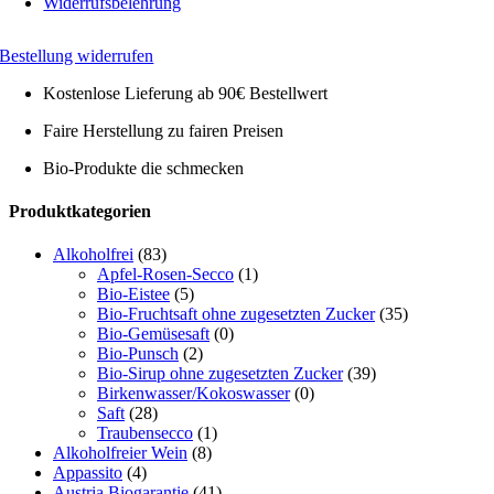
Widerrufsbelehrung
Bestellung widerrufen
Kostenlose Lieferung ab 90€ Bestellwert
Faire Herstellung zu fairen Preisen
Bio-Produkte die schmecken
Toggle
Produktkategorien
Sliding
Bar
Alkoholfrei
(83)
Area
Apfel-Rosen-Secco
(1)
Bio-Eistee
(5)
Bio-Fruchtsaft ohne zugesetzten Zucker
(35)
Bio-Gemüsesaft
(0)
Bio-Punsch
(2)
Bio-Sirup ohne zugesetzten Zucker
(39)
Birkenwasser/Kokoswasser
(0)
Saft
(28)
Traubensecco
(1)
Alkoholfreier Wein
(8)
Appassito
(4)
Austria Biogarantie
(41)