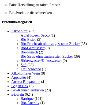
Faire Herstellung zu fairen Preisen
Bio-Produkte die schmecken
Toggle
Produktkategorien
Sliding
Bar
Alkoholfrei
(83)
Area
Apfel-Rosen-Secco
(1)
Bio-Eistee
(5)
Bio-Fruchtsaft ohne zugesetzten Zucker
(35)
Bio-Gemüsesaft
(0)
Bio-Punsch
(2)
Bio-Sirup ohne zugesetzten Zucker
(39)
Birkenwasser/Kokoswasser
(0)
Saft
(28)
Traubensecco
(1)
Alkoholfreier Wein
(8)
Appassito
(4)
Austria Biogarantie
(41)
Bag in Box
(3)
Bio-Kennenlernkisten
(23)
Biowein
(624)
Barrique
(121)
Bio-Aperitiv
(1)