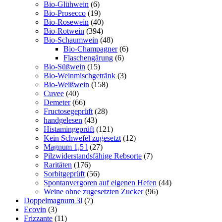
Bio-Glühwein
(6)
Bio-Prosecco
(19)
Bio-Rosewein
(40)
Bio-Rotwein
(394)
Bio-Schaumwein
(48)
Bio-Champagner
(6)
Flaschengärung
(6)
Bio-Süßwein
(15)
Bio-Weinmischgetränk
(3)
Bio-Weißwein
(158)
Cuvee
(40)
Demeter
(66)
Fructosegeprüft
(28)
handgelesen
(43)
Histamingeprüft
(121)
Kein Schwefel zugesetzt
(12)
Magnum 1,5 l
(27)
Pilzwiderstandsfähige Rebsorte
(7)
Raritäten
(176)
Sorbitgeprüft
(56)
Spontanvergoren auf eigenen Hefen
(44)
Weine ohne zugesetzten Zucker
(96)
Doppelmagnum 3l
(7)
Ecovin
(3)
Frizzante
(11)