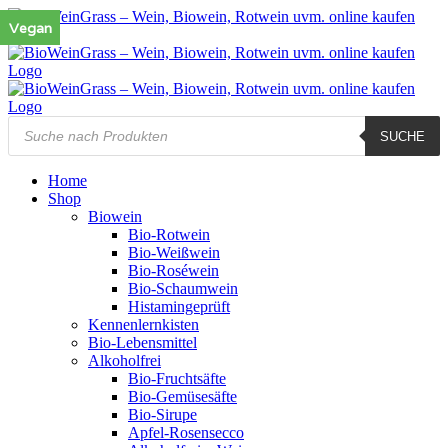
Zum
Vegan
Vegan
Vegan
Inhalt
springen
Products
SUCHE
search
Home
Shop
Biowein
Bio-Rotwein
Bio-Weißwein
Bio-Roséwein
Bio-Schaumwein
Histamingeprüft
Kennenlernkisten
Bio-Lebensmittel
Alkoholfrei
Bio-Fruchtsäfte
Bio-Gemüsesäfte
Bio-Sirupe
Apfel-Rosensecco