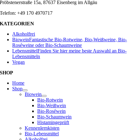
Pröbstenerstraße 15a, 87637 Eisenberg im Allgäu
Telefon: +49 170 4970717
KATEGORIEN
Alkoholfrei
Biowein
Fantastische Bio-Rotweine, Bio-Weißweine, Bio-
Roséweine oder Bio-Schaumweine
Lebensmittel
Finden Sie hier meine beste Auswahl an Bio-
Lebensmitteln
Vegan
SHOP
Home
Shop
Biowein
Bio-Rotwein
Bio-Weißwein
Bio-Roséwein
Bio-Schaumwein
Histamingeprüft
Kennenlernkisten
Bio-Lebensmittel
Alkoholfrei