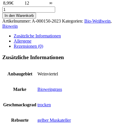
8,99
€
12
∞
Gelber
Muskateller
In den Warenkorb
Optimum
Artikelnummer:
A-000150-2023
Kategorien:
Bio-Weißwein
,
Menge
Biowein
Zusätzliche Informationen
Allergene
Rezensionen (0)
Zusätzliche Informationen
Anbaugebiet
Weinviertel
Marke
Bioweingrass
Geschmacksgrad
trocken
Rebsorte
gelber Muskateller