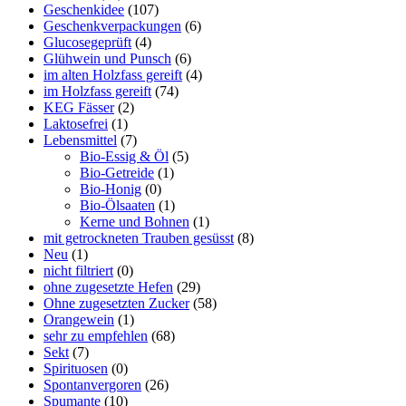
Geschenkidee
(107)
Geschenkverpackungen
(6)
Glucosegeprüft
(4)
Glühwein und Punsch
(6)
im alten Holzfass gereift
(4)
im Holzfass gereift
(74)
KEG Fässer
(2)
Laktosefrei
(1)
Lebensmittel
(7)
Bio-Essig & Öl
(5)
Bio-Getreide
(1)
Bio-Honig
(0)
Bio-Ölsaaten
(1)
Kerne und Bohnen
(1)
mit getrockneten Trauben gesüsst
(8)
Neu
(1)
nicht filtriert
(0)
ohne zugesetzte Hefen
(29)
Ohne zugesetzten Zucker
(58)
Orangewein
(1)
sehr zu empfehlen
(68)
Sekt
(7)
Spirituosen
(0)
Spontanvergoren
(26)
Spumante
(10)