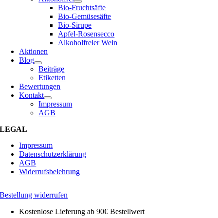
Bio-Fruchtsäfte
Bio-Gemüsesäfte
Bio-Sirupe
Apfel-Rosensecco
Alkoholfreier Wein
Aktionen
Blog
Beiträge
Etiketten
Bewertungen
Kontakt
Impressum
AGB
LEGAL
Impressum
Datenschutzerklärung
AGB
Widerrufsbelehrung
Bestellung widerrufen
Kostenlose Lieferung ab 90€ Bestellwert