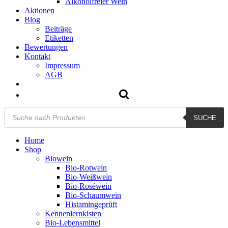
Alkoholfreier Wein
Aktionen
Blog
Beiträge
Etiketten
Bewertungen
Kontakt
Impressum
AGB
Products
SUCHE
search
Home
Shop
Biowein
Bio-Rotwein
Bio-Weißwein
Bio-Roséwein
Bio-Schaumwein
Histamingeprüft
Kennenlernkisten
Bio-Lebensmittel