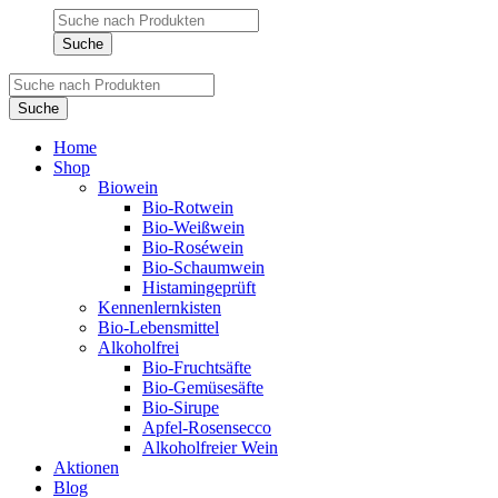
Products
search
Suche
Products
search
Suche
Home
Shop
Biowein
Bio-Rotwein
Bio-Weißwein
Bio-Roséwein
Bio-Schaumwein
Histamingeprüft
Kennenlernkisten
Bio-Lebensmittel
Alkoholfrei
Bio-Fruchtsäfte
Bio-Gemüsesäfte
Bio-Sirupe
Apfel-Rosensecco
Alkoholfreier Wein
Aktionen
Blog