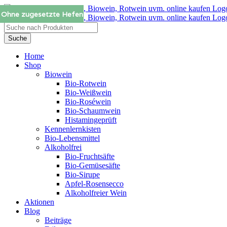
Zum
Ohne zugesetzte Hefen
Vegan
Vegan
Inhalt
springen
Products
search
Suche
Home
Shop
Biowein
Bio-Rotwein
Bio-Weißwein
Bio-Roséwein
Bio-Schaumwein
Histamingeprüft
Kennenlernkisten
Bio-Lebensmittel
Alkoholfrei
Bio-Fruchtsäfte
Bio-Gemüsesäfte
Bio-Sirupe
Apfel-Rosensecco
Alkoholfreier Wein
Aktionen
Blog
Beiträge