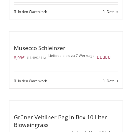
In den Warenkorb
Details
Musecco Schleinzer
Lieferzeit: bis zu 7 Werktage
8,99
€
(
11,99
€
/ 1 L)
Bewertet
mit
5.00
von 5
In den Warenkorb
Details
Grüner Veltliner Bag in Box 10 Liter
Bioweingrass