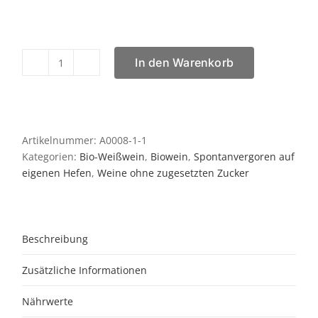
In den Warenkorb
Chardonnay
Schleinzer
0,75l,
früher
als
Artikelnummer:
A0008-1-1
Edelretzer
Kategorien:
Bio-Weißwein
,
Biowein
,
Spontanvergoren auf
bekannt
eigenen Hefen
,
Weine ohne zugesetzten Zucker
Menge
Beschreibung
Zusätzliche Informationen
Nährwerte