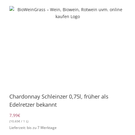
Zum
Inhalt
springen
Chardonnay Schleinzer 0,75l, früher als
Edelretzer bekannt
7,99
€
(
10,65
€
/ 1 L)
Lieferzeit: bis zu 7 Werktage