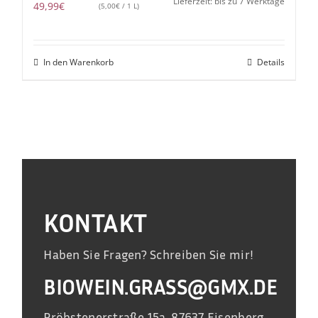
Lieferzeit: bis zu 7 Werktage
49,99
€
(
5,00
€
/ 1 L)
In den Warenkorb
Details
KONTAKT
Haben Sie Fragen? Schreiben Sie mir!
BIOWEIN.GRASS@GMX.DE
Pröbstenerstraße 15a, 87637 Eisenberg