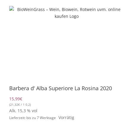
Zum
Inhalt
springen
Barbera d‘ Alba Superiore La Rosina 2020
15,99
€
(
21,32
€
/ 1 0,2)
Alk. 15,3 % vol
Vorrätig
Lieferzeit: bis zu 7 Werktage