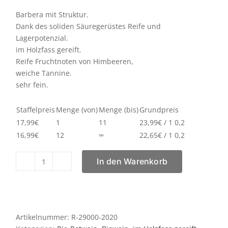
Barbera mit Struktur.
Dank des soliden Säuregerüstes Reife und
Lagerpotenzial.
im Holzfass gereift.
Reife Fruchtnoten von Himbeeren,
weiche Tannine.
sehr fein.
Staffelpreis
Menge (von)
Menge (bis)
Grundpreis
17,99
€
1
11
23,99
€
/ 1 0,2
16,99
€
12
∞
22,65
€
/ 1 0,2
In den Warenkorb
Barbera
d'
Alba
Superiore
La
Artikelnummer:
R-29000-2020
Rosina