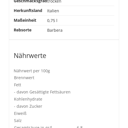
Geschmacksgrad
trocken
Herkunftsland
Italien
Maßeinheit
0,75 l
Rebsorte
Barbera
Nährwerte
Nährwert per 100g
Brennwert
Fett
- davon Gesättigte Fettsäuren
Kohlenhydrate
- davon Zucker
Eiweiß
Salz
Gesamtsäure in gr/l
6,8