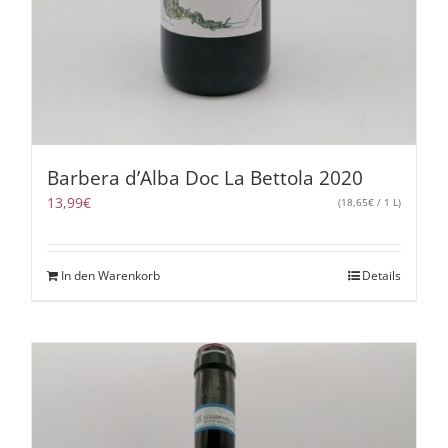
Barbera d’Alba Doc La Bettola 2020
13,99
€
(
18,65
€
/ 1 L)
In den Warenkorb
Details