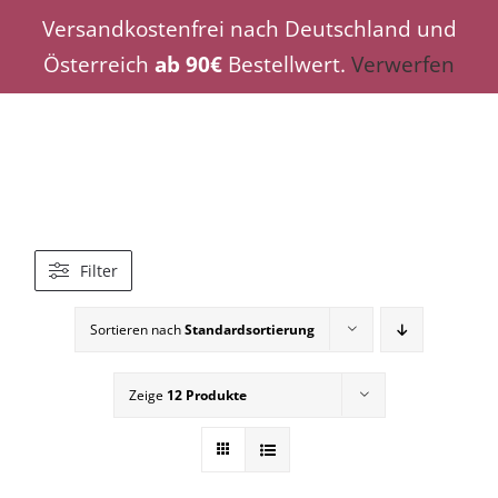
Zum
Versandkostenfrei nach Deutschland und
Inhalt
Österreich
ab 90€
Bestellwert.
Verwerfen
springen
Filter
Sortieren nach
Standardsortierung
Zeige
12 Produkte