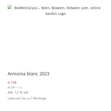
Zum
Inhalt
springen
Vegan
Armonia blanc 2023
6,19
€
(
8,25
€
/ 1 L)
Alk. 12 % vol
Lieferzeit: bis zu 7 Werktage