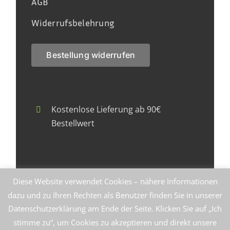
AGB
Widerrufsbelehrung
Bestellung widerrufen
Kostenlose Lieferung ab 90€
Bestellwert
Faire Herstellung zu fairen Preisen
Diese Website verwendet Cookies – nähere Informationen
dazu und zu Ihren Rechten als Benutzer finden Sie in unserer
Datenschutzerklärung am Ende der Seite. Klicken Sie auf „Ich
stimme zu“, um Cookies zu akzeptieren und direkt unsere
Bio-Produkte die schmecken