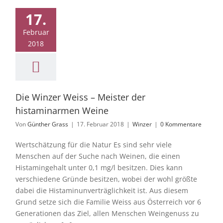
ister der
17.
taminarmen
Weine
Februar
2018
Winzer
Die Winzer Weiss – Meister der
histaminarmen Weine
Von
Günther Grass
|
17. Februar 2018
|
Winzer
|
0 Kommentare
Wertschätzung für die Natur Es sind sehr viele
Menschen auf der Suche nach Weinen, die einen
Histamingehalt unter 0,1 mg/l besitzen. Dies kann
verschiedene Gründe besitzen, wobei der wohl größte
dabei die Histaminunverträglichkeit ist. Aus diesem
Grund setze sich die Familie Weiss aus Österreich vor 6
Generationen das Ziel, allen Menschen Weingenuss zu