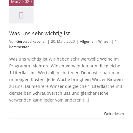
März 2020
gemein
Winzer
Was uns sehr wichtig ist
Von
Gertraud Kapeller
|
20. März 2020
|
Allgemein
,
Winzer
|
1
Kommentar
Was uns wichtig ist Wir haben sehr wertvolle Weine im
Programm. Mehrere Winzer verwenden nun die gleiche
1 Literflasche. Wertvoll, nicht teuer. Denn wir sparen an
unnötigen Kosten. Jede Woche bringt ein Winzer Biowein
zu uns. Da mehrere Winzer die gleiche 1-Literflasche mit
demselben Schraubverschluss und gleicher Höhe
verwenden kann jeder vom anderen [...]
Weiterlesen
inzer Weiss –