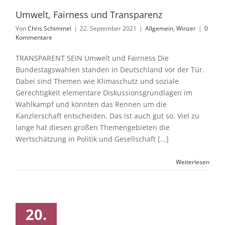
Umwelt, Fairness und Transparenz
Von
Chris Schimmel
|
22. September 2021
|
Allgemein
,
Winzer
|
0
Kommentare
TRANSPARENT SEIN Umwelt und Fairness Die
Bundestagswahlen standen in Deutschland vor der Tür.
Dabei sind Themen wie Klimaschutz und soziale
Gerechtigkeit elementare Diskussionsgrundlagen im
Wahlkampf und könnten das Rennen um die
Kanzlerschaft entscheiden. Das ist auch gut so. Viel zu
lange hat diesen großen Themengebieten die
Wertschätzung in Politik und Gesellschaft [...]
Weiterlesen
s uns sehr
20.
ichtig ist