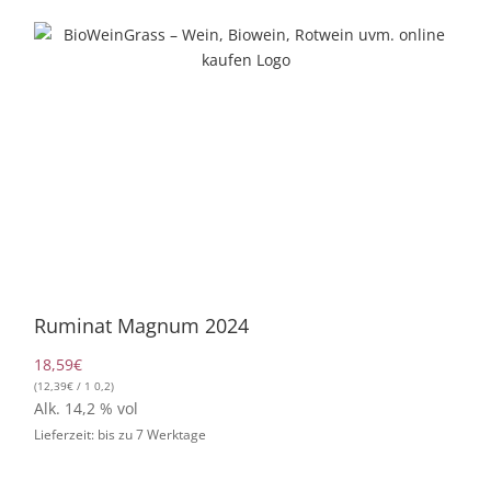
Zum
Inhalt
springen
Ruminat Magnum 2024
18,59
€
(
12,39
€
/ 1 0,2)
Alk. 14,2 % vol
Lieferzeit: bis zu 7 Werktage