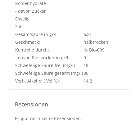
Kohlenhydrate
- davon Zucker
Eiweiß
Salz
Gesamtsäure in gr/l
6,8l
Geschmack:
halbtrocken
Kontrolle durch:
It- Bio-009
- davon Restzucker in gr/l
9
Schwefelige Säure frei (mg/l)
18
Schwefelige Säure gesamt (mg/l)
86
Vorh. Alkohol ( Vol %):
14,2
Rezensionen
Es gibt noch keine Rezensionen.