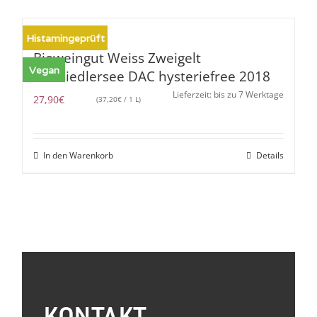
Histamingeprüft
Bioweingut Weiss Zweigelt
Vegan
Neusiedlersee DAC hysteriefree 2018
Lieferzeit: bis zu 7 Werktage
27,90
€
(
37,20
€
/ 1 L)
In den Warenkorb
Details
KONTAKT