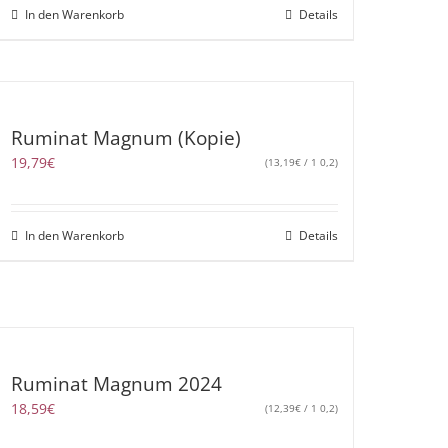
In den Warenkorb
Details
Ruminat Magnum (Kopie)
19,79
€
(
13,19
€
/ 1 0,2)
In den Warenkorb
Details
Ruminat Magnum 2024
18,59
€
(
12,39
€
/ 1 0,2)