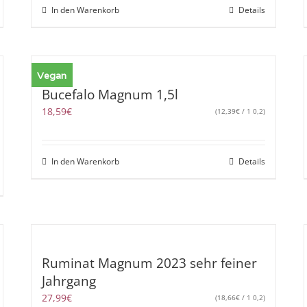
In den Warenkorb
Details
Vegan
Bucefalo Magnum 1,5l
18,59
€
(
12,39
€
/ 1 0,2)
In den Warenkorb
Details
Ruminat Magnum 2023 sehr feiner
Jahrgang
27,99
€
(
18,66
€
/ 1 0,2)