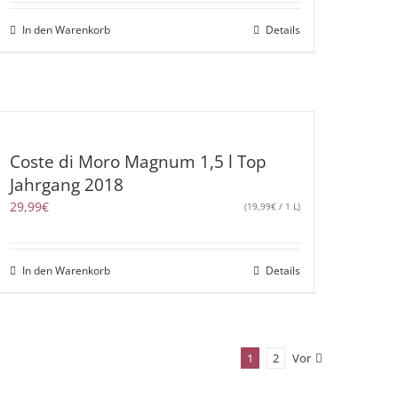
In den Warenkorb
Details
Coste di Moro Magnum 1,5 l Top
Jahrgang 2018
29,99
€
(
19,99
€
/ 1 L)
In den Warenkorb
Details
1
2
Vor