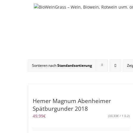
Zum
Inhalt
springen
Sortieren nach
Standardsortierung
Ze
Hemer Magnum Abenheimer
Spätburgunder 2018
49,99
€
(
33,33
€
/ 1 0,2)