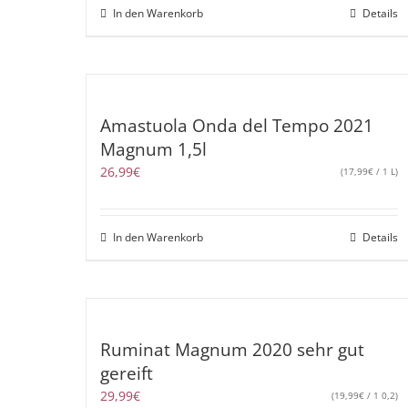
In den Warenkorb
Details
Amastuola Onda del Tempo 2021
Magnum 1,5l
26,99
€
(
17,99
€
/ 1 L)
In den Warenkorb
Details
Ruminat Magnum 2020 sehr gut
gereift
29,99
€
(
19,99
€
/ 1 0,2)