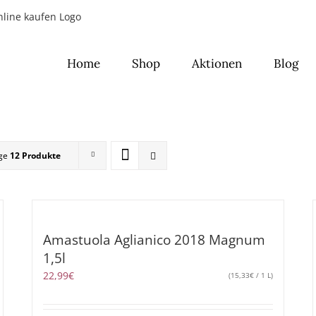
Home
Shop
Aktionen
Blog
ige
12 Produkte
Amastuola Aglianico 2018 Magnum
1,5l
22,99
€
(
15,33
€
/ 1 L)