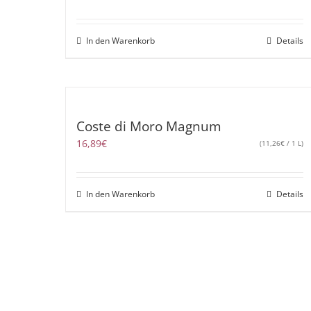
In den Warenkorb
Details
Coste di Moro Magnum
16,89
€
(
11,26
€
/ 1 L)
In den Warenkorb
Details