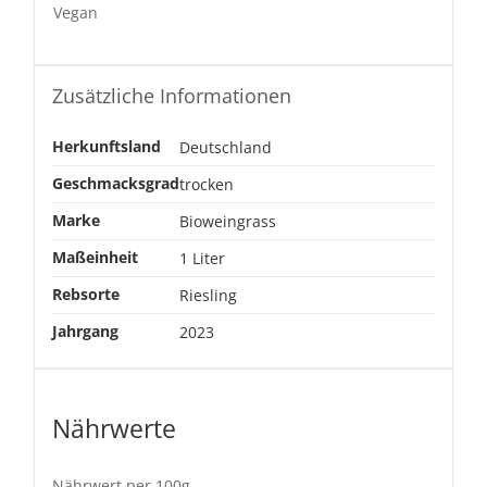
Vegan
Zusätzliche Informationen
Herkunftsland
Deutschland
Geschmacksgrad
trocken
Marke
Bioweingrass
Maßeinheit
1 Liter
Rebsorte
Riesling
Jahrgang
2023
Nährwerte
Nährwert per 100g