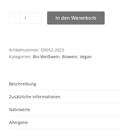
In den Warenkorb
Bioriesling
BioWeinGrass
super
lecker
Menge
Artikelnummer:
D0052-2023
Kategorien:
Bio-Weißwein
,
Biowein
,
Vegan
Beschreibung
Zusätzliche Informationen
Nährwerte
Allergene