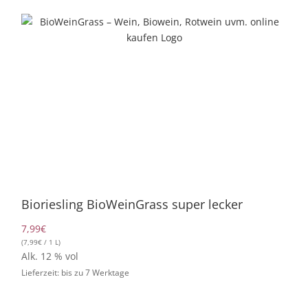
Zum
Inhalt
springen
Vegan
Bioriesling BioWeinGrass super lecker
7,99
€
(
7,99
€
/ 1 L)
Alk. 12 % vol
Lieferzeit: bis zu 7 Werktage