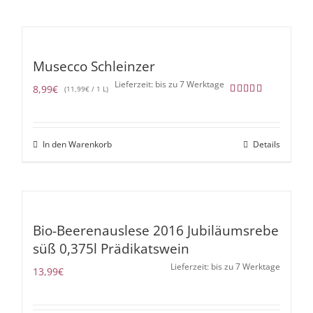
Musecco Schleinzer
Lieferzeit: bis zu 7 Werktage
8,99
€
(
11,99
€
/ 1 L)
Bewertet
mit
5.00
von 5
In den Warenkorb
Details
Bio-Beerenauslese 2016 Jubiläumsrebe
süß 0,375l Prädikatswein
Lieferzeit: bis zu 7 Werktage
13,99
€