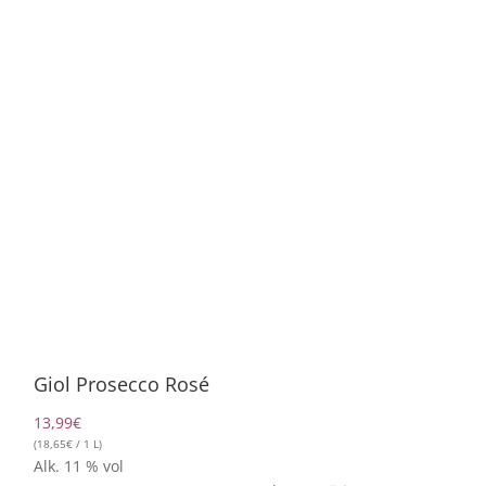
Giol Prosecco Rosé
13,99
€
(
18,65
€
/ 1 L)
Alk. 11 % vol