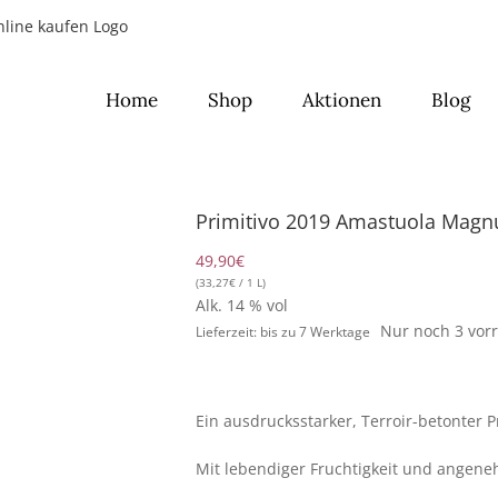
Home
Shop
Aktionen
Blog
Primitivo 2019 Amastuola Magn
49,90
€
(
33,27
€
/ 1 L)
Alk. 14 % vol
Nur noch 3 vorr
Lieferzeit: bis zu 7 Werktage
Ein ausdrucksstarker, Terroir-betonter P
Mit lebendiger Fruchtigkeit und angen