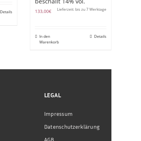
beschallt 14% vol.
Lieferzeit: bis zu 7 Werktage
133,00
€
Details
In den
Details
Warenkorb
LEGAL
Impressum
Datenschutzerklärung
AGB