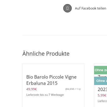
Auf Facebook teilen
Ähnliche Produkte
Ohne z
Bio Barolo Piccole Vigne
Zwei
Ohne z
Erbaluna 2015
Inbi
202
49,99
€
(
66,65
€
/ 1 L)
Lieferzeit: bis zu 7 Werktage
5,99
€
Lieferz