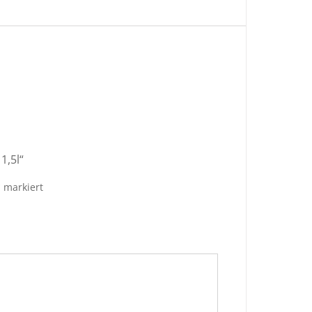
1,5l“
*
markiert