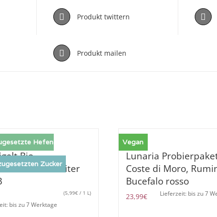
Produkt twittern
Produkt mailen
ugesetzte Hefen
Vegan
gelt Bio
Lunaria Probierpake
ugesetzten Zucker
ovinoveritas 1 Liter
Coste di Moro, Rumin
3
Bucefalo rosso
(
5,99
€
/ 1 L)
Lieferzeit: bis zu 7 
23,99
€
eit: bis zu 7 Werktage