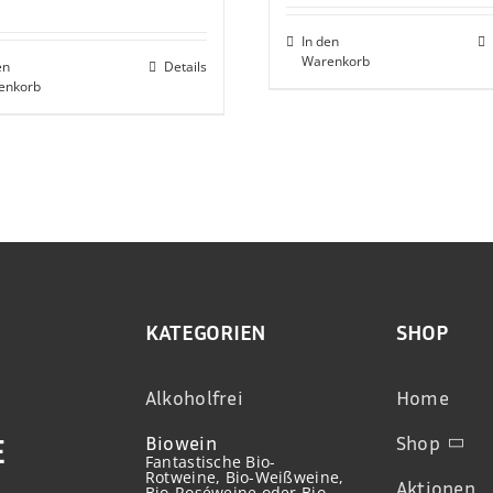
In den
Warenkorb
en
Details
enkorb
KATEGORIEN
SHOP
Alkoholfrei
Home
Biowein
Shop
E
Fantastische Bio-
Rotweine, Bio-Weißweine,
Aktionen
Bio-Roséweine oder Bio-