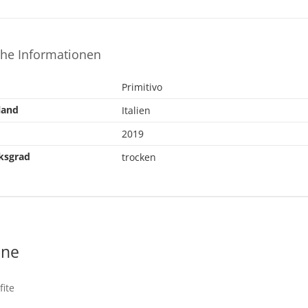
che Informationen
Primitivo
land
Italien
2019
ksgrad
trocken
ene
fite