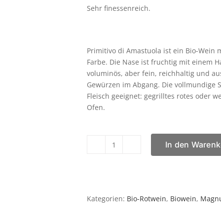
Sehr finessenreich.
Primitivo di Amastuola ist ein Bio-Wein
Farbe. Die Nase ist fruchtig mit einem
voluminös, aber fein, reichhaltig und 
Gewürzen im Abgang. Die vollmundige St
Fleisch geeignet: gegrilltes rotes oder 
Ofen.
In den Warenk
Primitivo
2019
Amastuola
Magnum
1,5l
Kategorien:
Bio-Rotwein
,
Biowein
,
Magnu
Menge