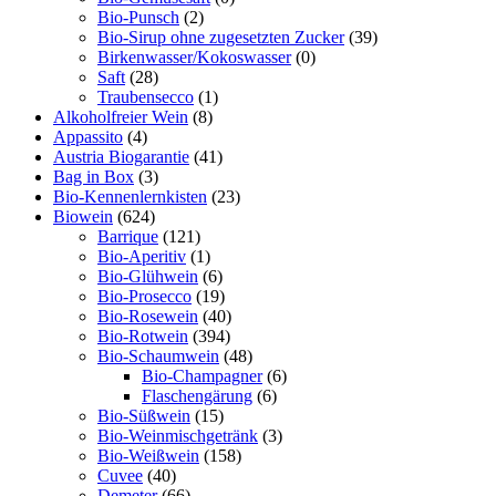
Bio-Punsch
(2)
Bio-Sirup ohne zugesetzten Zucker
(39)
Birkenwasser/Kokoswasser
(0)
Saft
(28)
Traubensecco
(1)
Alkoholfreier Wein
(8)
Appassito
(4)
Austria Biogarantie
(41)
Bag in Box
(3)
Bio-Kennenlernkisten
(23)
Biowein
(624)
Barrique
(121)
Bio-Aperitiv
(1)
Bio-Glühwein
(6)
Bio-Prosecco
(19)
Bio-Rosewein
(40)
Bio-Rotwein
(394)
Bio-Schaumwein
(48)
Bio-Champagner
(6)
Flaschengärung
(6)
Bio-Süßwein
(15)
Bio-Weinmischgetränk
(3)
Bio-Weißwein
(158)
Cuvee
(40)
Demeter
(66)