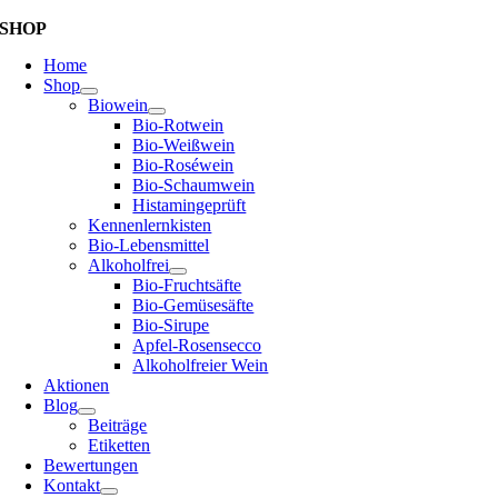
SHOP
Home
Shop
Biowein
Bio-Rotwein
Bio-Weißwein
Bio-Roséwein
Bio-Schaumwein
Histamingeprüft
Kennenlernkisten
Bio-Lebensmittel
Alkoholfrei
Bio-Fruchtsäfte
Bio-Gemüsesäfte
Bio-Sirupe
Apfel-Rosensecco
Alkoholfreier Wein
Aktionen
Blog
Beiträge
Etiketten
Bewertungen
Kontakt