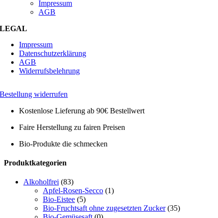
Impressum
AGB
LEGAL
Impressum
Datenschutzerklärung
AGB
Widerrufsbelehrung
Bestellung widerrufen
Kostenlose Lieferung ab 90€ Bestellwert
Faire Herstellung zu fairen Preisen
Bio-Produkte die schmecken
Toggle
Produktkategorien
Sliding
Bar
Alkoholfrei
(83)
Area
Apfel-Rosen-Secco
(1)
Bio-Eistee
(5)
Bio-Fruchtsaft ohne zugesetzten Zucker
(35)
Bio-Gemüsesaft
(0)