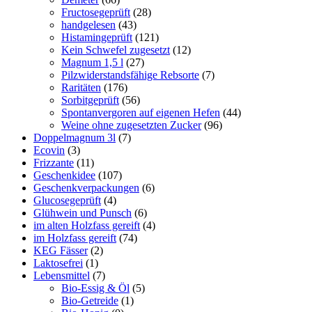
Fructosegeprüft
(28)
handgelesen
(43)
Histamingeprüft
(121)
Kein Schwefel zugesetzt
(12)
Magnum 1,5 l
(27)
Pilzwiderstandsfähige Rebsorte
(7)
Raritäten
(176)
Sorbitgeprüft
(56)
Spontanvergoren auf eigenen Hefen
(44)
Weine ohne zugesetzten Zucker
(96)
Doppelmagnum 3l
(7)
Ecovin
(3)
Frizzante
(11)
Geschenkidee
(107)
Geschenkverpackungen
(6)
Glucosegeprüft
(4)
Glühwein und Punsch
(6)
im alten Holzfass gereift
(4)
im Holzfass gereift
(74)
KEG Fässer
(2)
Laktosefrei
(1)
Lebensmittel
(7)
Bio-Essig & Öl
(5)
Bio-Getreide
(1)