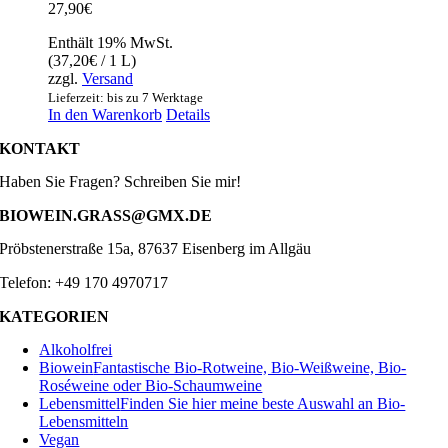
27,90
€
Enthält 19% MwSt.
(
37,20
€
/ 1 L)
zzgl.
Versand
Lieferzeit: bis zu 7 Werktage
In den Warenkorb
Details
KONTAKT
Haben Sie Fragen? Schreiben Sie mir!
BIOWEIN.GRASS@GMX.DE
Pröbstenerstraße 15a, 87637 Eisenberg im Allgäu
Telefon: +49 170 4970717
KATEGORIEN
Alkoholfrei
Biowein
Fantastische Bio-Rotweine, Bio-Weißweine, Bio-
Roséweine oder Bio-Schaumweine
Lebensmittel
Finden Sie hier meine beste Auswahl an Bio-
Lebensmitteln
Vegan