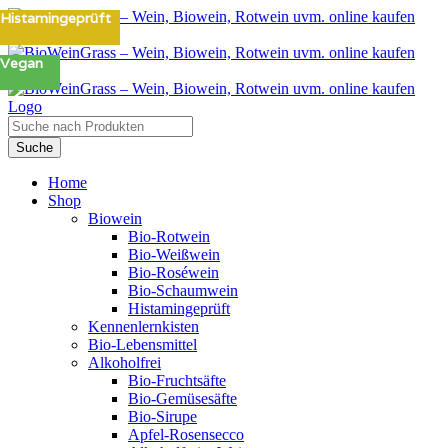
Zum
Histamingeprüft
Inhalt
springen
Vegan
Products
search
Suche
Home
Shop
Biowein
Bio-Rotwein
Bio-Weißwein
Bio-Roséwein
Bio-Schaumwein
Histamingeprüft
Kennenlernkisten
Bio-Lebensmittel
Alkoholfrei
Bio-Fruchtsäfte
Bio-Gemüsesäfte
Bio-Sirupe
Apfel-Rosensecco