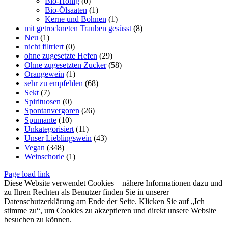
Bio-Honig
(0)
Bio-Ölsaaten
(1)
Kerne und Bohnen
(1)
mit getrockneten Trauben gesüsst
(8)
Neu
(1)
nicht filtriert
(0)
ohne zugesetzte Hefen
(29)
Ohne zugesetzten Zucker
(58)
Orangewein
(1)
sehr zu empfehlen
(68)
Sekt
(7)
Spirituosen
(0)
Spontanvergoren
(26)
Spumante
(10)
Unkategorisiert
(11)
Unser Lieblingswein
(43)
Vegan
(348)
Weinschorle
(1)
Page load link
Diese Website verwendet Cookies – nähere Informationen dazu und
zu Ihren Rechten als Benutzer finden Sie in unserer
Datenschutzerklärung am Ende der Seite. Klicken Sie auf „Ich
stimme zu“, um Cookies zu akzeptieren und direkt unsere Website
besuchen zu können.