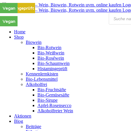
Zum
Histamingeprüft
Vegan
Vegan
Vegan
Inhalt
Products
springen
search
Vegan
Home
Shop
Biowein
Bio-Rotwein
Bio-Weißwein
Bio-Roséwein
Bio-Schaumwein
Histamingeprüft
Kennenlernkisten
Bio-Lebensmittel
Alkoholfrei
Bio-Fruchtsäfte
Bio-Gemüsesäfte
Bio-Sirupe
Apfel-Rosensecco
Alkoholfreier Wein
Aktionen
Blog
Beiträge