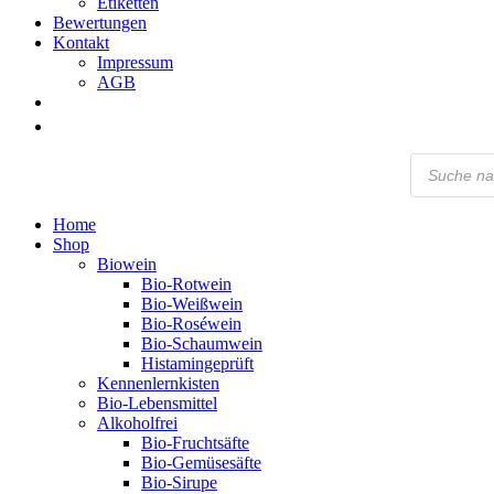
Etiketten
Bewertungen
Kontakt
Impressum
AGB
Products
search
Home
Shop
Biowein
Bio-Rotwein
Bio-Weißwein
Bio-Roséwein
Bio-Schaumwein
Histamingeprüft
Kennenlernkisten
Bio-Lebensmittel
Alkoholfrei
Bio-Fruchtsäfte
Bio-Gemüsesäfte
Bio-Sirupe