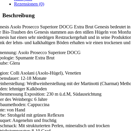
Rezensionen (0)
Beschreibung
nesis Asolo Prosecco Superiore DOCG Extra Brut Genesis bedeutet in L
e Bio-Trauben des Genesis stammen aus den stillen Hügeln von Monfum
nesis hat einen sehr niedrigen Restzuckergehalt und in seine Produktio
nk der lehm- und kalkhaltigen Böden erhalten wir einen trockenen un
nennung: Asolo Prosecco Superiore DOCG
pologie: Spumante Extra Brut
aube: Glera
gion: Colli Asolani (Asolo-Hügel), Venetien
bensdauer: 12-18 Monate
inherstellung: Weißweinherstellung mit der Martinotti (Charmat) Meth
den: lehmiger Kalkboden
henmessung Exposition: 230 m ü.d.M, Südausrichtung
ter des Weinbergs: 6 Jahre
baumethoden: Cappuccina
nte: von Hand
rbe: Strohgeld mit grünen Reflexen
uquet: Angenehm und fruchtig
schmack: Mit strukturierten Perlen, mineralisch und trocken
triebstemperatur: 8-10 Grad