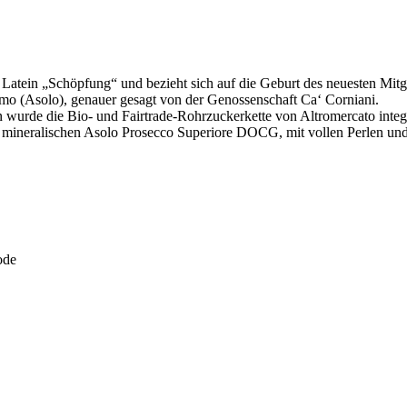
atein „Schöpfung“ und bezieht sich auf die Geburt des neuesten Mitg
o (Asolo), genauer gesagt von der Genossenschaft Ca‘ Corniani.
n wurde die Bio- und Fairtrade-Rohrzuckerkette von Altromercato integr
d mineralischen Asolo Prosecco Superiore DOCG, mit vollen Perlen u
ode