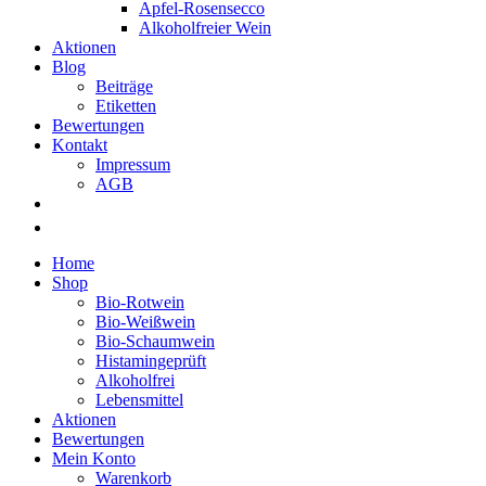
Apfel-Rosensecco
Alkoholfreier Wein
Aktionen
Blog
Beiträge
Etiketten
Bewertungen
Kontakt
Impressum
AGB
Home
Shop
Bio-Rotwein
Bio-Weißwein
Bio-Schaumwein
Histamingeprüft
Alkoholfrei
Lebensmittel
Aktionen
Bewertungen
Mein Konto
Warenkorb