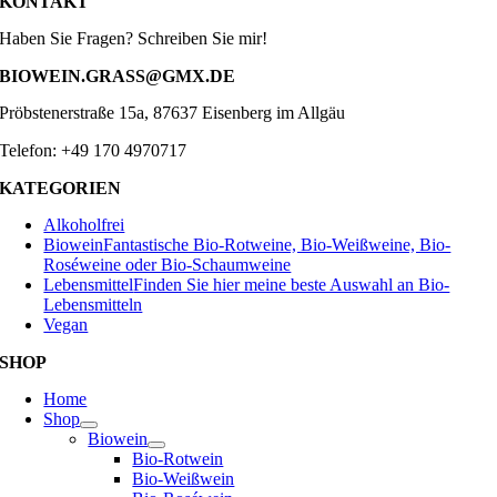
KONTAKT
Haben Sie Fragen? Schreiben Sie mir!
BIOWEIN.GRASS@GMX.DE
Pröbstenerstraße 15a, 87637 Eisenberg im Allgäu
Telefon: +49 170 4970717
KATEGORIEN
Alkoholfrei
Biowein
Fantastische Bio-Rotweine, Bio-Weißweine, Bio-
Roséweine oder Bio-Schaumweine
Lebensmittel
Finden Sie hier meine beste Auswahl an Bio-
Lebensmitteln
Vegan
SHOP
Home
Shop
Biowein
Bio-Rotwein
Bio-Weißwein