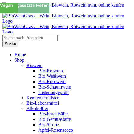
Zum
Ohne zugesetzte Hefen
Vegan
Inhalt
springen
Products
search
Suche
Home
Shop
Biowein
Bio-Rotwein
Bio-Weißwein
Bio-Roséwein
Bio-Schaumwein
Histamingeprüft
Kennenlernkisten
Bio-Lebensmittel
Alkoholfrei
Bio-Fruchtsäfte
Bio-Gemüsesäfte
Bio-Sirupe
Apfel-Rosensecco