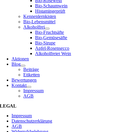
Bio-Roséwein
Bio-Schaumwein
Histamingeprüft
Kennenlernkisten
Bio-Lebensmittel
Alkoholfrei
Bio-Fruchtsäfte
Bio-Gemüsesäfte
Bio-Sirupe
Apfel-Rosensecco
Alkoholfreier Wein
Aktionen
Blog
Beiträge
Etiketten
Bewertungen
Kontakt
Impressum
AGB
LEGAL
Impressum
Datenschutzerklärung
AGB
Widerrufsbelehrung