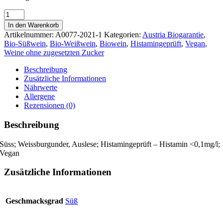
Emanuella
2020
In den Warenkorb
Menge
Artikelnummer:
A0077-2021-1
Kategorien:
Austria Biogarantie
,
Bio-Süßwein
,
Bio-Weißwein
,
Biowein
,
Histamingeprüft
,
Vegan
,
Weine ohne zugesetzten Zucker
Beschreibung
Zusätzliche Informationen
Nährwerte
Allergene
Rezensionen (0)
Beschreibung
Süss; Weissburgunder, Auslese; Histamingeprüft – Histamin <0,1mg/l;
Vegan
Zusätzliche Informationen
Geschmacksgrad
Süß