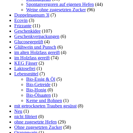
Spontanvergoren auf eigenen Hefen
(44)
Weine ohne zugesetzten Zucker
(96)
Doppelmagnum 3l
(7)
Ecovin
(3)
Frizzante
(11)
Geschenkidee
(107)
Geschenkverpackungen
(6)
Glucosegeprüft
(4)
Glühwein und Punsch
(6)
im alten Holzfass gereift
(4)
im Holzfass gereift
(74)
KEG Fässer
(2)
Laktosefrei
(1)
Lebensmittel
(7)
Bio-Essig & Öl
(5)
Bio-Getreide
(1)
Bio-Honig
(0)
Bio-Ölsaaten
(1)
Kerne und Bohnen
(1)
mit getrockneten Trauben gesüsst
(8)
Neu
(1)
nicht filtriert
(0)
ohne zugesetzte Hefen
(29)
Ohne zugesetzten Zucker
(58)
Orangewein
(1)