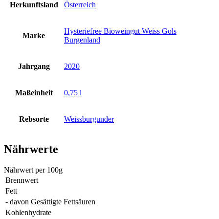
Herkunftsland
Österreich
Hysteriefree Bioweingut Weiss Gols
Marke
Burgenland
Jahrgang
2020
Maßeinheit
0,75 l
Rebsorte
Weissburgunder
Nährwerte
Nährwert per 100g
Brennwert
Fett
- davon Gesättigte Fettsäuren
Kohlenhydrate