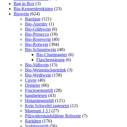
Bag in Box
(3)
Bio-Kennenlernkisten
(23)
Biowein
(624)
Barrique
(121)
Bio-Aperitiv
(1)
Bio-Glühwein
(6)
Bio-Prosecco
(19)
Bio-Rosewein
(40)
Bio-Rotwein
(394)
Bio-Schaumwein
(48)
Bio-Champagner
(6)
Flaschengärung
(6)
Bio-Süßwein
(15)
Bio-Weinmischgetränk
(3)
Bio-Weißwein
(158)
Cuvee
(40)
Demeter
(66)
Fructosegeprüft
(28)
handgelesen
(43)
Histamingeprüft
(121)
Kein Schwefel zugesetzt
(12)
Magnum 1,5 l
(27)
Pilzwiderstandsfähige Rebsorte
(7)
Raritäten
(176)
Sorbitgeprüft
(56)