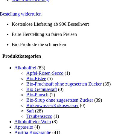
Bestellung widerrufen
Kostenlose Lieferung ab 90€ Bestellwert
Faire Herstellung zu fairen Preisen
Bio-Produkte die schmecken
Toggle
Produktkategorien
Sliding
Bar
Alkoholfrei
(83)
Area
Apfel-Rosen-Secco
(1)
Bio-Eistee
(5)
Bio-Fruchtsaft ohne zugesetzten Zucker
(35)
Bio-Gemüsesaft
(0)
Bio-Punsch
(2)
Bio-Sirup ohne zugesetzten Zucker
(39)
Birkenwasser/Kokoswasser
(0)
Saft
(28)
Traubensecco
(1)
Alkoholfreier Wein
(8)
Appassito
(4)
Austria Biogarantie
(41)