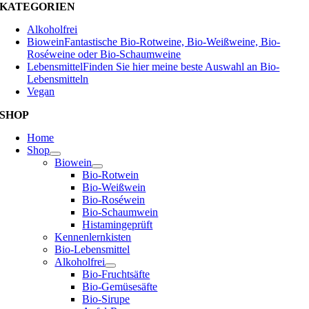
KATEGORIEN
Alkoholfrei
Biowein
Fantastische Bio-Rotweine, Bio-Weißweine, Bio-
Roséweine oder Bio-Schaumweine
Lebensmittel
Finden Sie hier meine beste Auswahl an Bio-
Lebensmitteln
Vegan
SHOP
Home
Shop
Biowein
Bio-Rotwein
Bio-Weißwein
Bio-Roséwein
Bio-Schaumwein
Histamingeprüft
Kennenlernkisten
Bio-Lebensmittel
Alkoholfrei
Bio-Fruchtsäfte
Bio-Gemüsesäfte
Bio-Sirupe