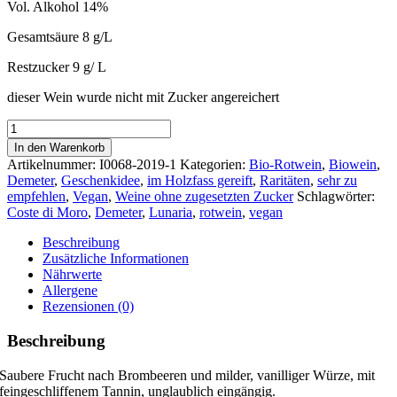
Vol. Alkohol 14%
Gesamtsäure 8 g/L
Restzucker 9 g/ L
dieser Wein wurde nicht mit Zucker angereichert
Coste
di
In den Warenkorb
Moro
Artikelnummer:
I0068-2019-1
Kategorien:
Bio-Rotwein
,
Biowein
,
2019
Demeter
,
Geschenkidee
,
im Holzfass gereift
,
Raritäten
,
sehr zu
Menge
empfehlen
,
Vegan
,
Weine ohne zugesetzten Zucker
Schlagwörter:
Coste di Moro
,
Demeter
,
Lunaria
,
rotwein
,
vegan
Beschreibung
Zusätzliche Informationen
Nährwerte
Allergene
Rezensionen (0)
Beschreibung
Saubere Frucht nach Brombeeren und milder, vanilliger Würze, mit
feingeschliffenem Tannin, unglaublich eingängig.