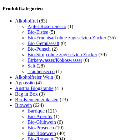
Toggle
Produktkategorien
Sliding
Bar
Alkoholfrei
(83)
Area
Apfel-Rosen-Secco
(1)
Bio-Eistee
(5)
Bio-Fruchtsaft ohne zugesetzten Zucker
(35)
Bio-Gemüsesaft
(0)
Bio-Punsch
(2)
Bio-Sirup ohne zugesetzten Zucker
(39)
Birkenwasser/Kokoswasser
(0)
Saft
(28)
Traubensecco
(1)
Alkoholfreier Wein
(8)
Appassito
(4)
Austria Biogarantie
(41)
Bag in Box
(3)
Bio-Kennenlernkisten
(23)
Biowein
(624)
Barrique
(121)
Bio-Aperitiv
(1)
Bio-Glühwein
(6)
Bio-Prosecco
(19)
Bio-Rosewein
(40)
Bio-Rotwein
(394)