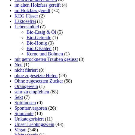
im alten Holzfass gereift
(4)
im Holzfass gereift
(74)
KEG Fässer
(2)
Laktosefrei
(1)
Lebensmittel
(7)
Bio-Essig & Öl
(5)
Bio-Getreide
(1)
Bio-Honig
(0)
Bio-Ölsaaten
(1)
Kerne und Bohnen
(1)
mit getrockneten Trauben gesüsst
(8)
Neu
(1)
nicht filtriert
(0)
ohne zugesetzte Hefen
(29)
Ohne zugesetzten Zucker
(58)
Orangewein
(1)
sehr zu empfehlen
(68)
Sekt
(7)
Spirituosen
(0)
Spontanvergoren
(26)
Spumante
(10)
Unkategorisiert
(11)
Unser Lieblingswein
(43)
Vegan
(348)