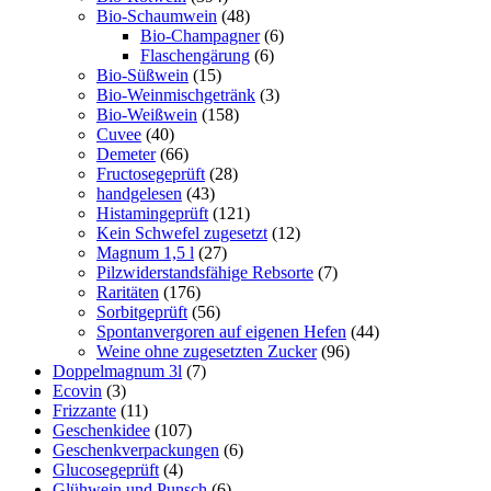
Bio-Schaumwein
(48)
Bio-Champagner
(6)
Flaschengärung
(6)
Bio-Süßwein
(15)
Bio-Weinmischgetränk
(3)
Bio-Weißwein
(158)
Cuvee
(40)
Demeter
(66)
Fructosegeprüft
(28)
handgelesen
(43)
Histamingeprüft
(121)
Kein Schwefel zugesetzt
(12)
Magnum 1,5 l
(27)
Pilzwiderstandsfähige Rebsorte
(7)
Raritäten
(176)
Sorbitgeprüft
(56)
Spontanvergoren auf eigenen Hefen
(44)
Weine ohne zugesetzten Zucker
(96)
Doppelmagnum 3l
(7)
Ecovin
(3)
Frizzante
(11)
Geschenkidee
(107)
Geschenkverpackungen
(6)
Glucosegeprüft
(4)
Glühwein und Punsch
(6)