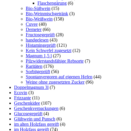
Flaschengärung
(6)
Bio-Süßwein
(15)
Bio-Weinmischgetränk
(3)
Bio-Weißwein
(158)
Cuvee
(40)
Demeter
(66)
Fructosegeprüft
(28)
handgelesen
(43)
Histamingeprüft
(121)
Kein Schwefel zugesetzt
(12)
Magnum 1,5 l
(27)
Pilzwiderstandsfähige Rebsorte
(7)
Raritäten
(176)
Sorbitgeprüft
(56)
Spontanvergoren auf eigenen Hefen
(44)
Weine ohne zugesetzten Zucker
(96)
Doppelmagnum 3l
(7)
Ecovin
(3)
Frizzante
(11)
Geschenkidee
(107)
Geschenkverpackungen
(6)
Glucosegeprüft
(4)
Glühwein und Punsch
(6)
im alten Holzfass gereift
(4)
im Holzfass gereift
(74)