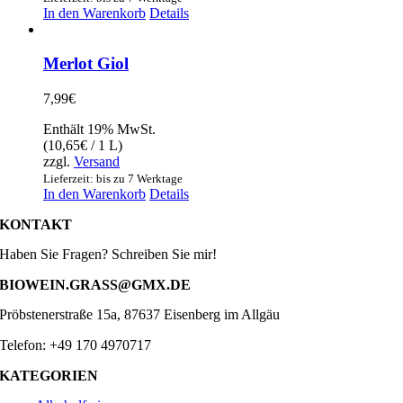
In den Warenkorb
Details
Merlot Giol
7,99
€
Enthält 19% MwSt.
(
10,65
€
/ 1 L)
zzgl.
Versand
Lieferzeit: bis zu 7 Werktage
In den Warenkorb
Details
KONTAKT
Haben Sie Fragen? Schreiben Sie mir!
BIOWEIN.GRASS@GMX.DE
Pröbstenerstraße 15a, 87637 Eisenberg im Allgäu
Telefon: +49 170 4970717
KATEGORIEN