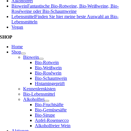
Alkoholfrei
Biowein
Fantastische Bio-Rotweine, Bio-Weißweine, Bio-
Roséweine oder Bio-Schaumweine
Lebensmittel
Finden Sie hier meine beste Auswahl an Bio-
Lebensmitteln
Vegan
SHOP
Home
Shop
Biowein
Bio-Rotwein
Bio-Weißwein
Bio-Roséwein
Bio-Schaumwein
Histamingeprüft
Kennenlernkisten
Bio-Lebensmittel
Alkoholfrei
Bio-Fruchtsäfte
Bio-Gemüsesäfte
Bio-Sirupe
Apfel-Rosensecco
Alkoholfreier Wein
Aktionen