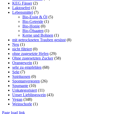
KEG Fässer
(2)
Laktosefrei
(1)
Lebensmittel
(7)
Bio-Essig & Öl
(5)
Bio-Getreide
(1)
Bio-Honig
(0)
Bio-Ölsaaten
(1)
Kerne und Bohnen
(1)
mit getrockneten Trauben gesüsst
(8)
Neu
(1)
nicht filtriert
(0)
ohne zugesetzte Hefen
(29)
Ohne zugesetzten Zucker
(58)
Orangewein
(1)
sehr zu empfehlen
(68)
Sekt
(7)
Spirituosen
(0)
Spontanvergoren
(26)
Spumante
(10)
Unkategorisiert
(11)
Unser Lieblingswein
(43)
Vegan
(348)
Weinschorle
(1)
Page load link