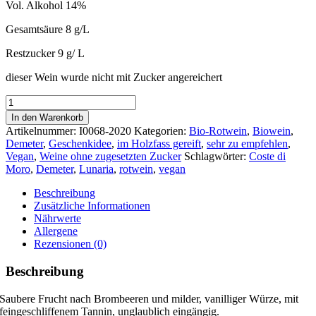
Vol. Alkohol 14%
Gesamtsäure 8 g/L
Restzucker 9 g/ L
dieser Wein wurde nicht mit Zucker angereichert
Coste
di
In den Warenkorb
Moro
Artikelnummer:
I0068-2020
Kategorien:
Bio-Rotwein
,
Biowein
,
2020
Demeter
,
Geschenkidee
,
im Holzfass gereift
,
sehr zu empfehlen
,
Menge
Vegan
,
Weine ohne zugesetzten Zucker
Schlagwörter:
Coste di
Moro
,
Demeter
,
Lunaria
,
rotwein
,
vegan
Beschreibung
Zusätzliche Informationen
Nährwerte
Allergene
Rezensionen (0)
Beschreibung
Saubere Frucht nach Brombeeren und milder, vanilliger Würze, mit
feingeschliffenem Tannin, unglaublich eingängig.