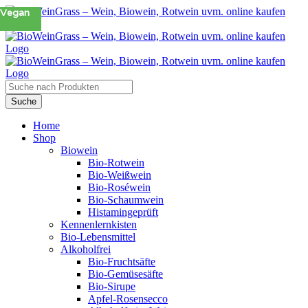
Zum
Vegan
Inhalt
springen
Products
search
Suche
Home
Shop
Biowein
Bio-Rotwein
Bio-Weißwein
Bio-Roséwein
Bio-Schaumwein
Histamingeprüft
Kennenlernkisten
Bio-Lebensmittel
Alkoholfrei
Bio-Fruchtsäfte
Bio-Gemüsesäfte
Bio-Sirupe
Apfel-Rosensecco