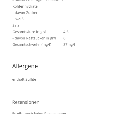
Kohlenhydrate
- davon Zucker
Eiweiß
Salz
Gesamtsäure in gr/l
4,6
- davon Restzucker in gr/l
0
Gesamtschwefel (mg/l)
37mg/l
Allergene
enthält Sulfite
Rezensionen
Es gibt noch keine Rezensionen.