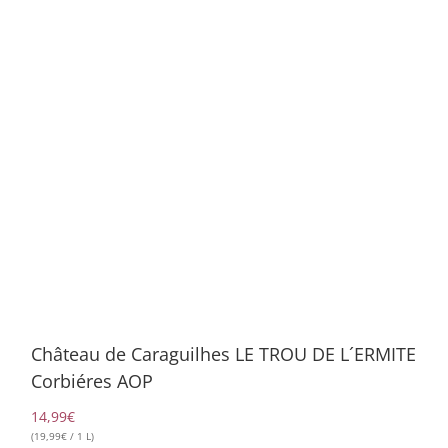
Château de Caraguilhes LE TROU DE L´ERMITE
Corbiéres AOP
14,99
€
(
19,99
€
/ 1 L)