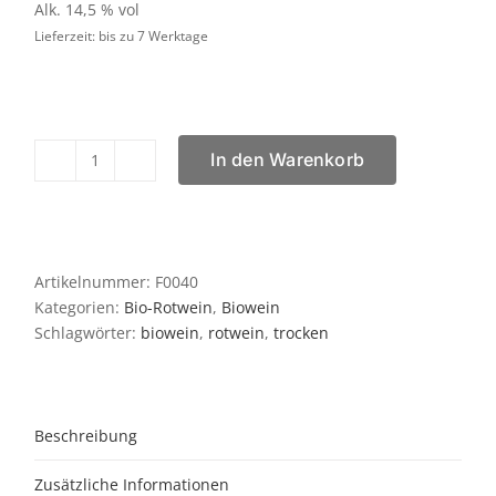
Alk. 14,5 % vol
Lieferzeit: bis zu 7 Werktage
In den Warenkorb
Château
de
Caraguilhes
LE
TROU
Artikelnummer:
F0040
DE
Kategorien:
Bio-Rotwein
,
Biowein
L
Schlagwörter:
biowein
,
rotwein
,
trocken
´ERMITE
Corbiéres
AOP
Menge
Beschreibung
Zusätzliche Informationen