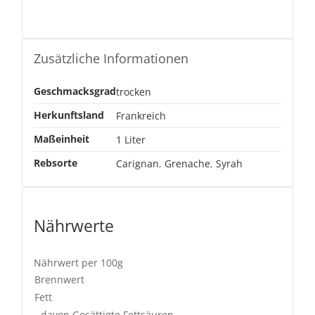
Zusätzliche Informationen
Geschmacksgrad
trocken
Herkunftsland
Frankreich
Maßeinheit
1 Liter
Rebsorte
Carignan
,
Grenache
,
Syrah
Nährwerte
Nährwert per 100g
Brennwert
Fett
- davon Gesättigte Fettsäuren