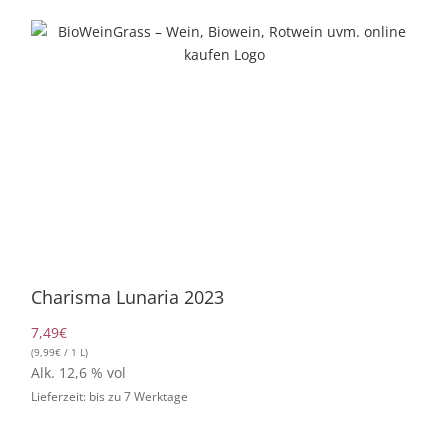
Zum
Inhalt
springen
Vegan
Charisma Lunaria 2023
7,49
€
(
9,99
€
/ 1 L)
Alk. 12,6 % vol
Lieferzeit: bis zu 7 Werktage