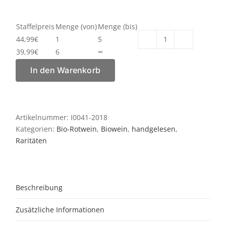
Staffelpreis
Menge (von)
Menge (bis)
44,99
€
1
5
Brunello
39,99
€
6
∞
il
Paradiso
In den Warenkorb
di
Frassina
2018
Menge
Artikelnummer:
I0041-2018
Kategorien:
Bio-Rotwein
,
Biowein
,
handgelesen
,
Raritäten
Beschreibung
Zusätzliche Informationen