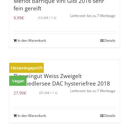
Merlot barrique Vini Giol 2016 sehr
fein gereift
Lieferzeit: bis zu 7 Werktage
9,99
€
(
13,32
€
/ 1 L)
In den Warenkorb
Details
Histamingeprüft
Bioweingut Weiss Zweigelt
Vegan
Neusiedlersee DAC hysteriefree 2018
Lieferzeit: bis zu 7 Werktage
27,90
€
(
37,20
€
/ 1 L)
In den Warenkorb
Details