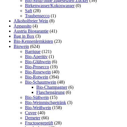
Bio-Sirup ohne zugesetzten Zucker
(39)
Birkenwasser/Kokoswasser
(0)
Saft
(28)
Traubensecco
(1)
Alkoholfreier Wein
(8)
Appassito
(4)
Austria Biogarantie
(41)
Bag in Box
(3)
Bio-Kennenlernkisten
(23)
Biowein
(624)
Barrique
(121)
Bio-Aperitiv
(1)
Bio-Glühwein
(6)
Bio-Prosecco
(19)
Bio-Rosewein
(40)
Bio-Rotwein
(394)
Bio-Schaumwein
(48)
Bio-Champagner
(6)
Flaschengärung
(6)
Bio-Süßwein
(15)
Bio-Weinmischgetränk
(3)
Bio-Weißwein
(158)
Cuvee
(40)
Demeter
(66)
Fructosegeprüft
(28)