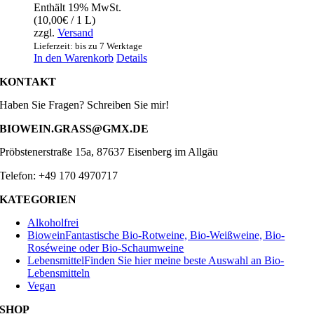
Enthält 19% MwSt.
war:
ist:
(
10,00
€
/ 1 L)
31,08€
29,99€.
zzgl.
Versand
Lieferzeit: bis zu 7 Werktage
In den Warenkorb
Details
KONTAKT
Haben Sie Fragen? Schreiben Sie mir!
BIOWEIN.GRASS@GMX.DE
Pröbstenerstraße 15a, 87637 Eisenberg im Allgäu
Telefon: +49 170 4970717
KATEGORIEN
Alkoholfrei
Biowein
Fantastische Bio-Rotweine, Bio-Weißweine, Bio-
Roséweine oder Bio-Schaumweine
Lebensmittel
Finden Sie hier meine beste Auswahl an Bio-
Lebensmitteln
Vegan
SHOP