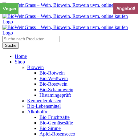
Zum
Vegan
Vegan
Vegan
Angebot!
Angebot!
Inhalt
springen
Products
search
Suche
Home
Shop
Biowein
Bio-Rotwein
Bio-Weißwein
Bio-Roséwein
Bio-Schaumwein
Histamingeprüft
Kennenlernkisten
Bio-Lebensmittel
Alkoholfrei
Bio-Fruchtsäfte
Bio-Gemüsesäfte
Bio-Sirupe
Apfel-Rosensecco