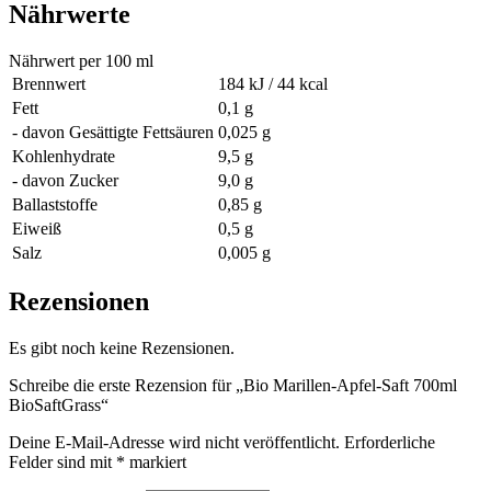
Nährwerte
Nährwert per 100 ml
Brennwert
184 kJ / 44 kcal
Fett
0,1 g
- davon Gesättigte Fettsäuren
0,025 g
Kohlenhydrate
9,5 g
- davon Zucker
9,0 g
Ballaststoffe
0,85 g
Eiweiß
0,5 g
Salz
0,005 g
Rezensionen
Es gibt noch keine Rezensionen.
Schreibe die erste Rezension für „Bio Marillen-Apfel-Saft 700ml
BioSaftGrass“
Deine E-Mail-Adresse wird nicht veröffentlicht.
Erforderliche
Felder sind mit
*
markiert