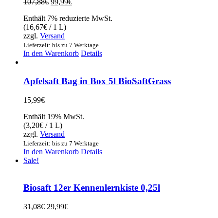
Ursprünglicher
Aktueller
107,88
€
99,99
€
Preis
Preis
Enthält 7% reduzierte MwSt.
war:
ist:
(
16,67
€
/ 1 L)
107,88€
99,99€.
zzgl.
Versand
Lieferzeit: bis zu 7 Werktage
In den Warenkorb
Details
Apfelsaft Bag in Box 5l BioSaftGrass
15,99
€
Enthält 19% MwSt.
(
3,20
€
/ 1 L)
zzgl.
Versand
Lieferzeit: bis zu 7 Werktage
In den Warenkorb
Details
Sale!
Biosaft 12er Kennenlernkiste 0,25l
Ursprünglicher
Aktueller
31,08
€
29,99
€
Preis
Preis