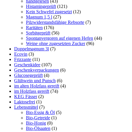
handgelesen
(43)
Histamingeprüft
(121)
Kein Schwefel zugesetzt
(12)
Magnum 1,5 l
(27)
Pilzwiderstandsfähige Rebsorte
(7)
Raritäten
(176)
Sorbitgeprüft
(56)
Spontanvergoren auf eigenen Hefen
(44)
Weine ohne zugesetzten Zucker
(96)
Doppelmagnum 3l
(7)
Ecovin
(3)
Frizzante
(11)
Geschenkidee
(107)
Geschenkverpackungen
(6)
Glucosegeprüft
(4)
Glühwein und Punsch
(6)
im alten Holzfass gereift
(4)
im Holzfass gereift
(74)
KEG Fässer
(2)
Laktosefrei
(1)
Lebensmittel
(7)
Bio-Essig & Öl
(5)
Bio-Getreide
(1)
Bio-Honig
(0)
Bio-Ölsaaten
(1)