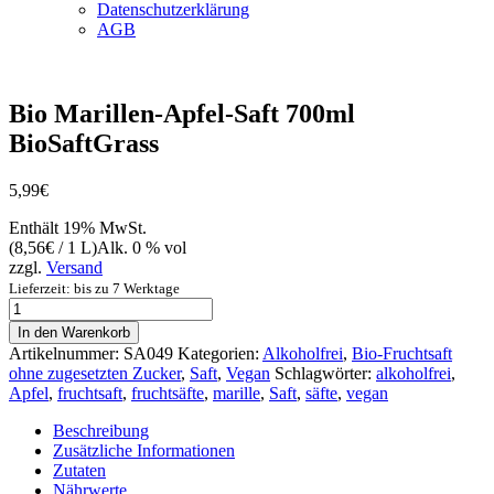
Datenschutzerklärung
AGB
Vegan
Bio Marillen-Apfel-Saft 700ml
BioSaftGrass
5,99
€
Enthält 19% MwSt.
(
8,56
€
/ 1 L)
Alk. 0 % vol
zzgl.
Versand
Lieferzeit: bis zu 7 Werktage
Bio
Marillen-
In den Warenkorb
Apfel-
Artikelnummer:
SA049
Kategorien:
Alkoholfrei
,
Bio-Fruchtsaft
Saft
ohne zugesetzten Zucker
,
Saft
,
Vegan
Schlagwörter:
alkoholfrei
,
700ml
Apfel
,
fruchtsaft
,
fruchtsäfte
,
marille
,
Saft
,
säfte
,
vegan
BioSaftGrass
Menge
Beschreibung
Zusätzliche Informationen
Zutaten
Nährwerte