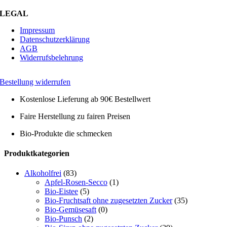
LEGAL
Impressum
Datenschutzerklärung
AGB
Widerrufsbelehrung
Bestellung widerrufen
Kostenlose Lieferung ab 90€ Bestellwert
Faire Herstellung zu fairen Preisen
Bio-Produkte die schmecken
Toggle
Produktkategorien
Sliding
Bar
Alkoholfrei
(83)
Area
Apfel-Rosen-Secco
(1)
Bio-Eistee
(5)
Bio-Fruchtsaft ohne zugesetzten Zucker
(35)
Bio-Gemüsesaft
(0)
Bio-Punsch
(2)