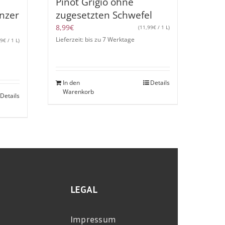
Pinot Grigio ohne
inzer
zugesetzten Schwefel
8,99
€
(
11,99
€
/ 1 L)
Lieferzeit: bis zu 7 Werktage
99
€
/ 1 L)
In den
Details
Warenkorb
Details
LEGAL
Impressum