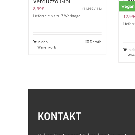
Verduzzo Giol
Gau
Vegan
Wei
8,99
€
(
11,99
€
/ 1 L)
Lieferzeit: bis zu 7 Werktage
12,99
Lieferz
In den
Details
Warenkorb
In d
War
KONTAKT