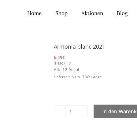
Home
Shop
Aktionen
Blog
Armonia blanc 2021
6,49
€
(
8,65
€
/ 1 L)
Alk. 12 % vol
Lieferzeit: bis zu 7 Werktage
In den Warenk
Armonia
blanc
2021
Menge