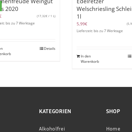
menfreude Weingut
Edelretzer
ss 2020
Welschriesling Schle
1l
€
(
17,32
€
/ 1 L)
eit: bis zu 7 Werktage
5,99
€
(
5,
Lieferzeit: bis zu 7 Werktage
en
Details
enkorb
In den
Warenkorb
KATEGORIEN
SHOP
Alkoholfrei
Home