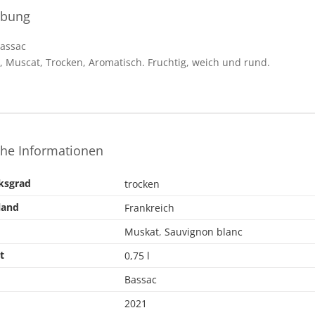
ibung
Bassac
, Muscat, Trocken, Aromatisch. Fruchtig, weich und rund.
che Informationen
ksgrad
trocken
land
Frankreich
Muskat
,
Sauvignon blanc
t
0,75 l
Bassac
2021