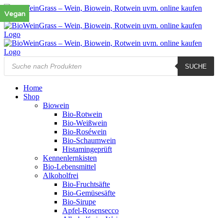
Zum
Vegan
Vegan
Vegan
Inhalt
springen
Products
SUCHE
search
Home
Shop
Biowein
Bio-Rotwein
Bio-Weißwein
Bio-Roséwein
Bio-Schaumwein
Histamingeprüft
Kennenlernkisten
Bio-Lebensmittel
Alkoholfrei
Bio-Fruchtsäfte
Bio-Gemüsesäfte
Bio-Sirupe
Apfel-Rosensecco