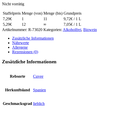
Nicht vorrätig
Staffelpreis
Menge (von)
Menge (bis)
Grundpreis
7,29
€
1
11
9,72
€
/ 1 L
5,29
€
12
∞
7,05
€
/ 1 L
Artikelnummer:
R-73020
Kategorien:
Alkoholfrei
,
Biowein
Zusätzliche Informationen
Nährwerte
Allergene
Rezensionen (0)
Zusätzliche Informationen
Rebsorte
Cuvee
Herkunftsland
Spanien
Geschmacksgrad
lieblich