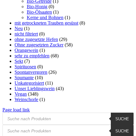
Bio-Getreide
(1)
Bio-Honig
(0)
Bio-Ölsaaten
(1)
Kerne und Bohnen
(1)
mit getrockneten Trauben gesüsst
(8)
Neu
(1)
nicht filtriert
(0)
ohne zugesetzte Hefen
(29)
Ohne zugesetzten Zucker
(58)
Orangewein
(1)
sehr zu empfehlen
(68)
Sekt
(7)
Spirituosen
(0)
Spontanvergoren
(26)
Spumante
(10)
Unkategorisiert
(11)
Unser Lieblingswein
(43)
Vegan
(348)
Weinschorle
(1)
Page load link
Products
SUCHE
search
Products
SUCHE
search