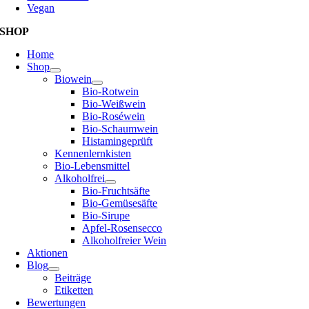
Vegan
SHOP
Home
Shop
Biowein
Bio-Rotwein
Bio-Weißwein
Bio-Roséwein
Bio-Schaumwein
Histamingeprüft
Kennenlernkisten
Bio-Lebensmittel
Alkoholfrei
Bio-Fruchtsäfte
Bio-Gemüsesäfte
Bio-Sirupe
Apfel-Rosensecco
Alkoholfreier Wein
Aktionen
Blog
Beiträge
Etiketten
Bewertungen