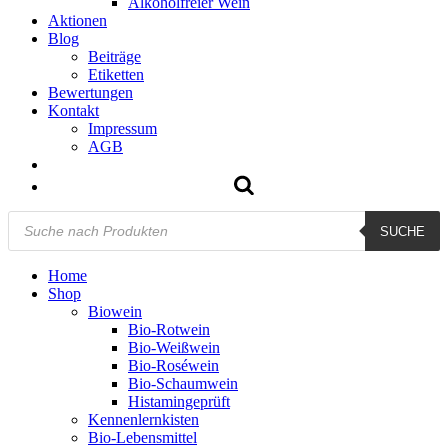
Alkoholfreier Wein
Aktionen
Blog
Beiträge
Etiketten
Bewertungen
Kontakt
Impressum
AGB
Products
SUCHE
search
Home
Shop
Biowein
Bio-Rotwein
Bio-Weißwein
Bio-Roséwein
Bio-Schaumwein
Histamingeprüft
Kennenlernkisten
Bio-Lebensmittel