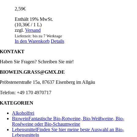
2,59
€
Enthält 19% MwSt.
(
10,36
€
/ 1 L)
zzgl.
Versand
Lieferzeit: bis zu 7 Werktage
In den Warenkorb
Details
KONTAKT
Haben Sie Fragen? Schreiben Sie mir!
BIOWEIN.GRASS@GMX.DE
Pröbstenerstraße 15a, 87637 Eisenberg im Allgäu
Telefon: +49 170 4970717
KATEGORIEN
Alkoholfrei
Biowein
Fantastische Bio-Rotweine, Bio-Weißweine, Bio-
Roséweine oder Bio-Schaumweine
Lebensmittel
Finden Sie hier meine beste Auswahl an Bio-
Lebensmitteln