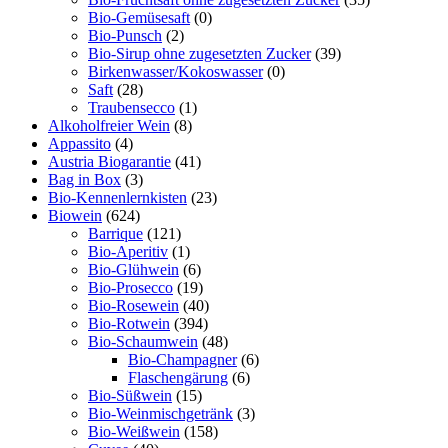
Bio-Gemüsesaft
(0)
Bio-Punsch
(2)
Bio-Sirup ohne zugesetzten Zucker
(39)
Birkenwasser/Kokoswasser
(0)
Saft
(28)
Traubensecco
(1)
Alkoholfreier Wein
(8)
Appassito
(4)
Austria Biogarantie
(41)
Bag in Box
(3)
Bio-Kennenlernkisten
(23)
Biowein
(624)
Barrique
(121)
Bio-Aperitiv
(1)
Bio-Glühwein
(6)
Bio-Prosecco
(19)
Bio-Rosewein
(40)
Bio-Rotwein
(394)
Bio-Schaumwein
(48)
Bio-Champagner
(6)
Flaschengärung
(6)
Bio-Süßwein
(15)
Bio-Weinmischgetränk
(3)
Bio-Weißwein
(158)