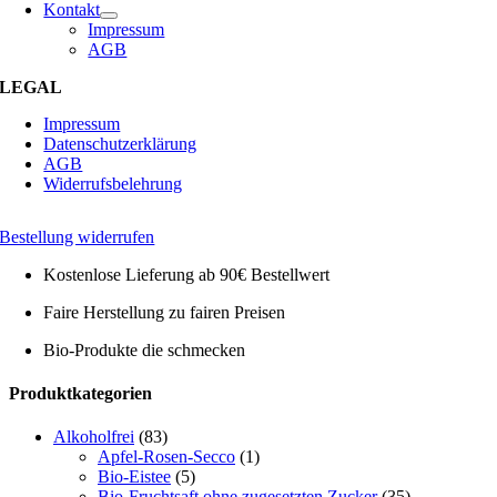
Kontakt
Impressum
AGB
LEGAL
Impressum
Datenschutzerklärung
AGB
Widerrufsbelehrung
Bestellung widerrufen
Kostenlose Lieferung ab 90€ Bestellwert
Faire Herstellung zu fairen Preisen
Bio-Produkte die schmecken
Toggle
Produktkategorien
Sliding
Bar
Alkoholfrei
(83)
Area
Apfel-Rosen-Secco
(1)
Bio-Eistee
(5)
Bio-Fruchtsaft ohne zugesetzten Zucker
(35)