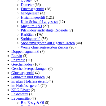
Cuvee
(40)
Demeter
(66)
Fructosegeprüft
(28)
handgelesen
(43)
Histamingeprüft
(121)
Kein Schwefel zugesetzt
(12)
Magnum 1,5 l
(27)
Pilzwiderstandsfähige Rebsorte
(7)
Raritäten
(176)
Sorbitgeprüft
(56)
Spontanvergoren auf eigenen Hefen
(44)
Weine ohne zugesetzten Zucker
(96)
Doppelmagnum 3l
(7)
Ecovin
(3)
Frizzante
(11)
Geschenkidee
(107)
Geschenkverpackungen
(6)
Glucosegeprüft
(4)
Glühwein und Punsch
(6)
im alten Holzfass gereift
(4)
im Holzfass gereift
(74)
KEG Fässer
(2)
Laktosefrei
(1)
Lebensmittel
(7)
Bio-Essig & Öl
(5)