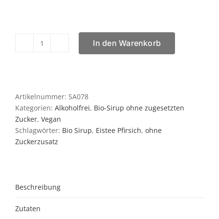
In den Warenkorb
Bio
Sirup
Eistee
Pfirsich
0,5
Artikelnummer:
SA078
Liter
Kategorien:
Alkoholfrei
,
Bio-Sirup ohne zugesetzten
ohne
Zucker
,
Vegan
zugesetzten
Schlagwörter:
Bio Sirup
,
Eistee Pfirsich
,
ohne
Zucker
Zuckerzusatz
Menge
Beschreibung
Zutaten