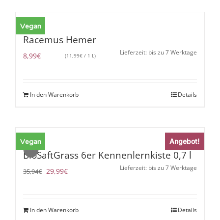
Vegan
Racemus Hemer
Lieferzeit: bis zu 7 Werktage
8,99
€
(
11,99
€
/ 1 L)
In den Warenkorb
Details
Vegan
Angebot!
Sale!
BioSaftGrass 6er Kennenlernkiste 0,7 l
Lieferzeit: bis zu 7 Werktage
Ursprünglicher
Aktueller
29,99
€
35,94
€
Preis
Preis
war:
ist:
35,94€
29,99€.
In den Warenkorb
Details