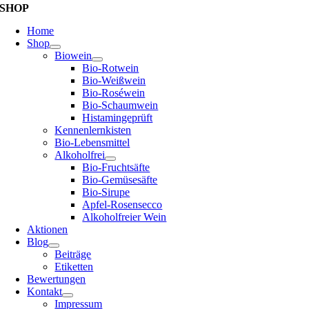
SHOP
Home
Shop
Biowein
Bio-Rotwein
Bio-Weißwein
Bio-Roséwein
Bio-Schaumwein
Histamingeprüft
Kennenlernkisten
Bio-Lebensmittel
Alkoholfrei
Bio-Fruchtsäfte
Bio-Gemüsesäfte
Bio-Sirupe
Apfel-Rosensecco
Alkoholfreier Wein
Aktionen
Blog
Beiträge
Etiketten
Bewertungen
Kontakt
Impressum