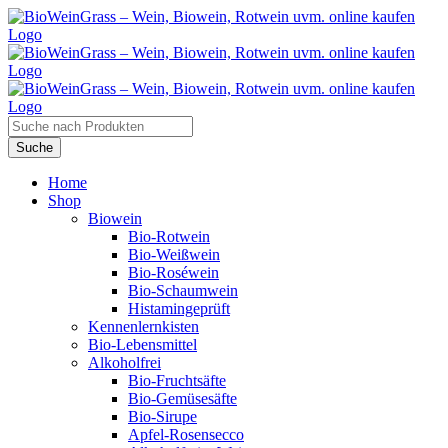
Zum
Inhalt
springen
Products
search
Suche
Home
Shop
Biowein
Bio-Rotwein
Bio-Weißwein
Bio-Roséwein
Bio-Schaumwein
Histamingeprüft
Kennenlernkisten
Bio-Lebensmittel
Alkoholfrei
Bio-Fruchtsäfte
Bio-Gemüsesäfte
Bio-Sirupe
Apfel-Rosensecco