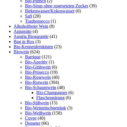
Bio-Punsch
(2)
Bio-Sirup ohne zugesetzten Zucker
(39)
Birkenwasser/Kokoswasser
(0)
Saft
(28)
Traubensecco
(1)
Alkoholfreier Wein
(8)
Appassito
(4)
Austria Biogarantie
(41)
Bag in Box
(3)
Bio-Kennenlernkisten
(23)
Biowein
(624)
Barrique
(121)
Bio-Aperitiv
(1)
Bio-Glühwein
(6)
Bio-Prosecco
(19)
Bio-Rosewein
(40)
Bio-Rotwein
(394)
Bio-Schaumwein
(48)
Bio-Champagner
(6)
Flaschengärung
(6)
Bio-Süßwein
(15)
Bio-Weinmischgetränk
(3)
Bio-Weißwein
(158)
Cuvee
(40)
Demeter
(66)