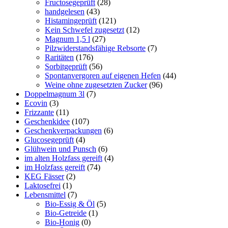
Fructosegeprüft
(28)
handgelesen
(43)
Histamingeprüft
(121)
Kein Schwefel zugesetzt
(12)
Magnum 1,5 l
(27)
Pilzwiderstandsfähige Rebsorte
(7)
Raritäten
(176)
Sorbitgeprüft
(56)
Spontanvergoren auf eigenen Hefen
(44)
Weine ohne zugesetzten Zucker
(96)
Doppelmagnum 3l
(7)
Ecovin
(3)
Frizzante
(11)
Geschenkidee
(107)
Geschenkverpackungen
(6)
Glucosegeprüft
(4)
Glühwein und Punsch
(6)
im alten Holzfass gereift
(4)
im Holzfass gereift
(74)
KEG Fässer
(2)
Laktosefrei
(1)
Lebensmittel
(7)
Bio-Essig & Öl
(5)
Bio-Getreide
(1)
Bio-Honig
(0)