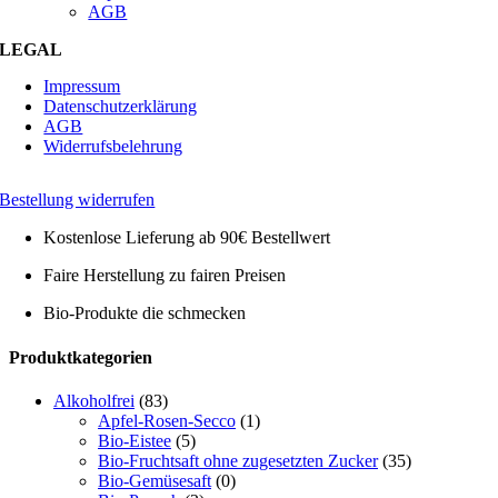
AGB
LEGAL
Impressum
Datenschutzerklärung
AGB
Widerrufsbelehrung
Bestellung widerrufen
Kostenlose Lieferung ab 90€ Bestellwert
Faire Herstellung zu fairen Preisen
Bio-Produkte die schmecken
Toggle
Produktkategorien
Sliding
Bar
Alkoholfrei
(83)
Area
Apfel-Rosen-Secco
(1)
Bio-Eistee
(5)
Bio-Fruchtsaft ohne zugesetzten Zucker
(35)
Bio-Gemüsesaft
(0)