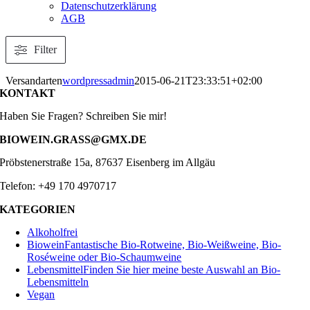
Datenschutzerklärung
AGB
Filter
Versandarten
wordpressadmin
2015-06-21T23:33:51+02:00
KONTAKT
Haben Sie Fragen? Schreiben Sie mir!
BIOWEIN.GRASS@GMX.DE
Pröbstenerstraße 15a, 87637 Eisenberg im Allgäu
Telefon: +49 170 4970717
KATEGORIEN
Alkoholfrei
Biowein
Fantastische Bio-Rotweine, Bio-Weißweine, Bio-
Roséweine oder Bio-Schaumweine
Lebensmittel
Finden Sie hier meine beste Auswahl an Bio-
Lebensmitteln
Vegan