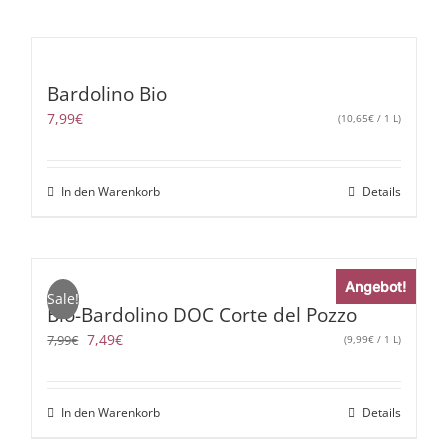
Bardolino Bio
7,99
€
(
10,65
€
/ 1 L)
In den Warenkorb
Details
Angebot!
Sale!
Bio-Bardolino DOC Corte del Pozzo
Ursprünglicher
Aktueller
7,49
€
7,99
€
(
9,99
€
/ 1 L)
Preis
Preis
war:
ist:
7,99€
7,49€.
In den Warenkorb
Details