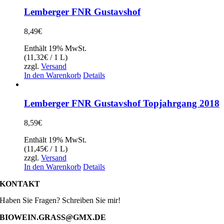
Lemberger FNR Gustavshof
8,49
€
Enthält 19% MwSt.
(
11,32
€
/ 1 L)
zzgl.
Versand
In den Warenkorb
Details
Lemberger FNR Gustavshof Topjahrgang 2018
8,59
€
Enthält 19% MwSt.
(
11,45
€
/ 1 L)
zzgl.
Versand
In den Warenkorb
Details
KONTAKT
Haben Sie Fragen? Schreiben Sie mir!
BIOWEIN.GRASS@GMX.DE