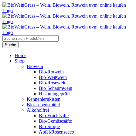
Zum
Inhalt
springen
Products
search
Suche
Home
Shop
Biowein
Bio-Rotwein
Bio-Weißwein
Bio-Roséwein
Bio-Schaumwein
Histamingeprüft
Kennenlernkisten
Bio-Lebensmittel
Alkoholfrei
Bio-Fruchtsäfte
Bio-Gemüsesäfte
Bio-Sirupe
Apfel-Rosensecco