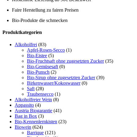
Faire Herstellung zu fairen Preisen
Bio-Produkte die schmecken
Toggle
Produktkategorien
Sliding
Bar
Alkoholfrei
(83)
Area
Apfel-Rosen-Secco
(1)
Bio-Eistee
(5)
Bio-Fruchtsaft ohne zugesetzten Zucker
(35)
Bio-Gemüsesaft
(0)
Bio-Punsch
(2)
Bio-Sirup ohne zugesetzten Zucker
(39)
Birkenwasser/Kokoswasser
(0)
Saft
(28)
Traubensecco
(1)
Alkoholfreier Wein
(8)
Appassito
(4)
Austria Biogarantie
(41)
Bag in Box
(3)
Bio-Kennenlernkisten
(23)
Biowein
(624)
Barrique
(121)