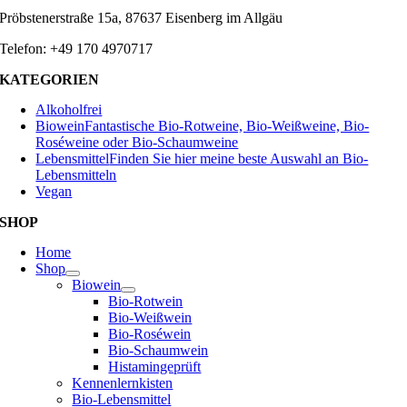
Pröbstenerstraße 15a, 87637 Eisenberg im Allgäu
Telefon: +49 170 4970717
KATEGORIEN
Alkoholfrei
Biowein
Fantastische Bio-Rotweine, Bio-Weißweine, Bio-
Roséweine oder Bio-Schaumweine
Lebensmittel
Finden Sie hier meine beste Auswahl an Bio-
Lebensmitteln
Vegan
SHOP
Home
Shop
Biowein
Bio-Rotwein
Bio-Weißwein
Bio-Roséwein
Bio-Schaumwein
Histamingeprüft
Kennenlernkisten
Bio-Lebensmittel