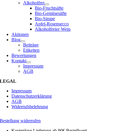
Alkoholfrei
Bio-Fruchtsäfte
Bio-Gemüsesäfte
Bio-Sirupe
Apfel-Rosensecco
Alkoholfreier Wein
Aktionen
Blog
Beiträge
Etiketten
Bewertungen
Kontakt
Impressum
AGB
LEGAL
Impressum
Datenschutzerklärung
AGB
Widerrufsbelehrung
Bestellung widerrufen
Kostenlose Lieferung ab 90€ Bestellwert