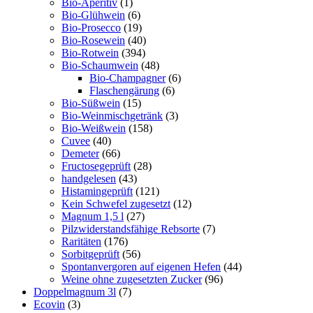
Bio-Aperitiv
(1)
Bio-Glühwein
(6)
Bio-Prosecco
(19)
Bio-Rosewein
(40)
Bio-Rotwein
(394)
Bio-Schaumwein
(48)
Bio-Champagner
(6)
Flaschengärung
(6)
Bio-Süßwein
(15)
Bio-Weinmischgetränk
(3)
Bio-Weißwein
(158)
Cuvee
(40)
Demeter
(66)
Fructosegeprüft
(28)
handgelesen
(43)
Histamingeprüft
(121)
Kein Schwefel zugesetzt
(12)
Magnum 1,5 l
(27)
Pilzwiderstandsfähige Rebsorte
(7)
Raritäten
(176)
Sorbitgeprüft
(56)
Spontanvergoren auf eigenen Hefen
(44)
Weine ohne zugesetzten Zucker
(96)
Doppelmagnum 3l
(7)
Ecovin
(3)