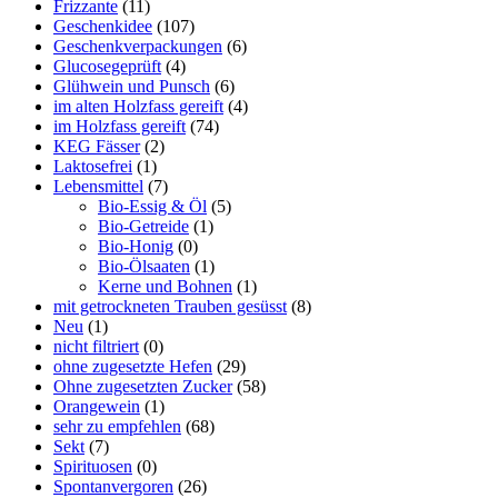
Frizzante
(11)
Geschenkidee
(107)
Geschenkverpackungen
(6)
Glucosegeprüft
(4)
Glühwein und Punsch
(6)
im alten Holzfass gereift
(4)
im Holzfass gereift
(74)
KEG Fässer
(2)
Laktosefrei
(1)
Lebensmittel
(7)
Bio-Essig & Öl
(5)
Bio-Getreide
(1)
Bio-Honig
(0)
Bio-Ölsaaten
(1)
Kerne und Bohnen
(1)
mit getrockneten Trauben gesüsst
(8)
Neu
(1)
nicht filtriert
(0)
ohne zugesetzte Hefen
(29)
Ohne zugesetzten Zucker
(58)
Orangewein
(1)
sehr zu empfehlen
(68)
Sekt
(7)
Spirituosen
(0)
Spontanvergoren
(26)