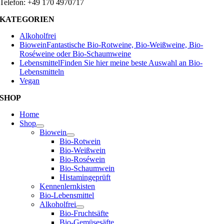
Telefon: +49 170 4970717
KATEGORIEN
Alkoholfrei
Biowein
Fantastische Bio-Rotweine, Bio-Weißweine, Bio-
Roséweine oder Bio-Schaumweine
Lebensmittel
Finden Sie hier meine beste Auswahl an Bio-
Lebensmitteln
Vegan
SHOP
Home
Shop
Biowein
Bio-Rotwein
Bio-Weißwein
Bio-Roséwein
Bio-Schaumwein
Histamingeprüft
Kennenlernkisten
Bio-Lebensmittel
Alkoholfrei
Bio-Fruchtsäfte
Bio-Gemüsesäfte