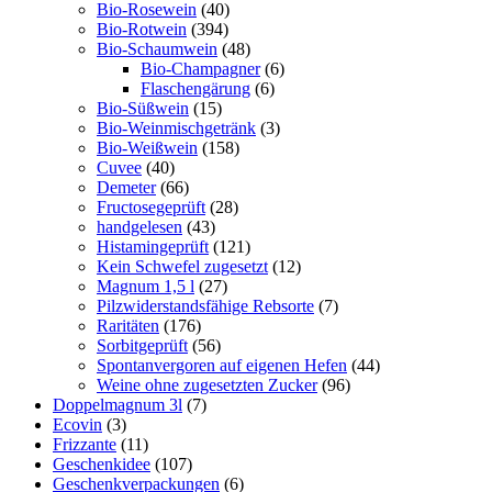
Bio-Rosewein
(40)
Bio-Rotwein
(394)
Bio-Schaumwein
(48)
Bio-Champagner
(6)
Flaschengärung
(6)
Bio-Süßwein
(15)
Bio-Weinmischgetränk
(3)
Bio-Weißwein
(158)
Cuvee
(40)
Demeter
(66)
Fructosegeprüft
(28)
handgelesen
(43)
Histamingeprüft
(121)
Kein Schwefel zugesetzt
(12)
Magnum 1,5 l
(27)
Pilzwiderstandsfähige Rebsorte
(7)
Raritäten
(176)
Sorbitgeprüft
(56)
Spontanvergoren auf eigenen Hefen
(44)
Weine ohne zugesetzten Zucker
(96)
Doppelmagnum 3l
(7)
Ecovin
(3)
Frizzante
(11)
Geschenkidee
(107)
Geschenkverpackungen
(6)