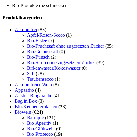
Bio-Produkte die schmecken
Toggle
Produktkategorien
Sliding
Bar
Alkoholfrei
(83)
Area
Apfel-Rosen-Secco
(1)
Bio-Eistee
(5)
Bio-Fruchtsaft ohne zugesetzten Zucker
(35)
Bio-Gemüsesaft
(0)
Bio-Punsch
(2)
Bio-Sirup ohne zugesetzten Zucker
(39)
Birkenwasser/Kokoswasser
(0)
Saft
(28)
Traubensecco
(1)
Alkoholfreier Wein
(8)
Appassito
(4)
Austria Biogarantie
(41)
Bag in Box
(3)
Bio-Kennenlernkisten
(23)
Biowein
(624)
Barrique
(121)
Bio-Aperitiv
(1)
Bio-Glühwein
(6)
Bio-Prosecco
(19)