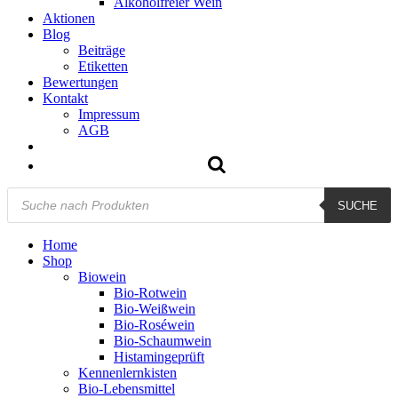
Alkoholfreier Wein
Aktionen
Blog
Beiträge
Etiketten
Bewertungen
Kontakt
Impressum
AGB
Products
SUCHE
search
Home
Shop
Biowein
Bio-Rotwein
Bio-Weißwein
Bio-Roséwein
Bio-Schaumwein
Histamingeprüft
Kennenlernkisten
Bio-Lebensmittel