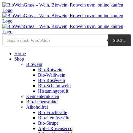
Zum
Inhalt
springen
Products
SUCHE
search
Home
Shop
Biowein
Bio-Rotwein
Bio-Weißwein
Bio-Roséwein
Bio-Schaumwein
Histamingeprüft
Kennenlernkisten
Bio-Lebensmittel
Alkoholfrei
Bio-Fruchtsäfte
Bio-Gemüsesäfte
Bio-Sirupe
Apfel-Rosensecco