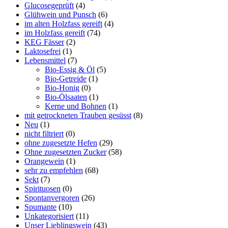
Glucosegeprüft
(4)
Glühwein und Punsch
(6)
im alten Holzfass gereift
(4)
im Holzfass gereift
(74)
KEG Fässer
(2)
Laktosefrei
(1)
Lebensmittel
(7)
Bio-Essig & Öl
(5)
Bio-Getreide
(1)
Bio-Honig
(0)
Bio-Ölsaaten
(1)
Kerne und Bohnen
(1)
mit getrockneten Trauben gesüsst
(8)
Neu
(1)
nicht filtriert
(0)
ohne zugesetzte Hefen
(29)
Ohne zugesetzten Zucker
(58)
Orangewein
(1)
sehr zu empfehlen
(68)
Sekt
(7)
Spirituosen
(0)
Spontanvergoren
(26)
Spumante
(10)
Unkategorisiert
(11)
Unser Lieblingswein
(43)