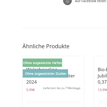
Auf Facebook teilen
Ähnliche Produkte
Ohne zugesetzte Hefen
Welschriesling
Bio
Ohne zugesetzten Zucker
Inbiovinoveritas 1 Liter
Jub
2024
0,37
Lieferzeit: bis zu 7 Werktage
5,99
€
13,99