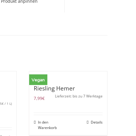
Produkt anpinnen
Vegan
Riesling Hemer
Lieferzeit: bis zu 7 Werktage
7,99
€
65
€
/ 1 L)
In den
Details
Warenkorb