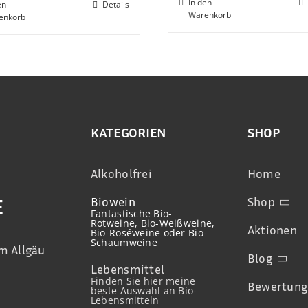
In den
en
Details
Warenkorb
enkorb
KATEGORIEN
SHOP
Alkoholfrei
Home
Biowein
Shop
E
Fantastische Bio-
Rotweine, Bio-Weißweine,
Aktionen
Bio-Roséweine oder Bio-
Schaumweine
m Allgäu
Blog
Lebensmittel
Finden Sie hier meine
Bewertung
beste Auswahl an Bio-
Lebensmitteln