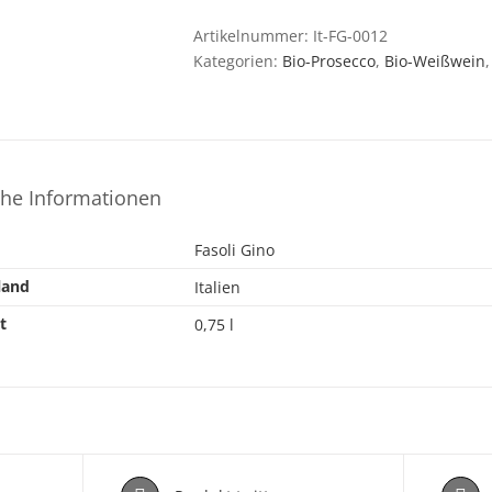
Fasoli
Gino
Artikelnummer:
It-FG-0012
Gans
Kategorien:
Bio-Prosecco
,
Bio-Weißwein
Menge
che Informationen
Fasoli Gino
land
Italien
t
0,75 l