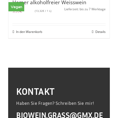
Hemer alkoholfreier Weisswein
Vegan
Lieferzeit: bis zu 7 Werktage
9,99
€
(
13,32
€
/ 1 L)
In den Warenkorb
Details
KONTAKT
Haben Sie Fragen? Schreiben Sie mir!
BIOWEIN.GRASS@GMX.DE