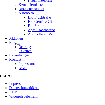
Histamingeprüft
Kennenlernkisten
Bio-Lebensmittel
Alkoholfrei
Bio-Fruchtsäfte
Bio-Gemüsesäfte
Bio-Sirupe
Apfel-Rosensecco
Alkoholfreier Wein
Aktionen
Blog
Beiträge
Etiketten
Bewertungen
Kontakt
Impressum
AGB
LEGAL
Impressum
Datenschutzerklärung
AGB
Widerrufsbelehrung