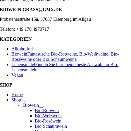
BIOWEIN.GRASS@GMX.DE
Pröbstenerstraße 15a, 87637 Eisenberg im Allgäu
Telefon: +49 170 4970717
KATEGORIEN
Alkoholfrei
Biowein
Fantastische Bio-Rotweine, Bio-Weißweine, Bio-
Roséweine oder Bio-Schaumweine
Lebensmittel
Finden Sie hier meine beste Auswahl an Bio-
Lebensmitteln
Vegan
SHOP
Home
Shop
Biowein
Bio-Rotwein
Bio-Weißwein
Bio-Roséwein
Bio-Schaumwein