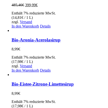
Ursprünglicher
Aktueller
485,46
€
399,99
€
Preis
Preis
Enthält 7% reduzierte MwSt.
war:
ist:
(
14,81
€
/ 1 L)
485,46€
399,99€.
zzgl.
Versand
In den Warenkorb
Details
Bio-Aronia-Acerolasirup
8,99
€
Enthält 7% reduzierte MwSt.
(
17,98
€
/ 1 L)
zzgl.
Versand
In den Warenkorb
Details
Bio-Eistee-Zitrone-Limettesirup
8,99
€
Enthält 7% reduzierte MwSt.
(
17,98
€
/ 1 L)