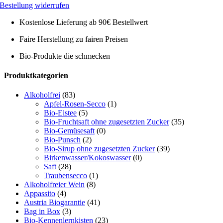
Bestellung widerrufen
Kostenlose Lieferung ab 90€ Bestellwert
Faire Herstellung zu fairen Preisen
Bio-Produkte die schmecken
Toggle
Produktkategorien
Sliding
Bar
Alkoholfrei
(83)
Area
Apfel-Rosen-Secco
(1)
Bio-Eistee
(5)
Bio-Fruchtsaft ohne zugesetzten Zucker
(35)
Bio-Gemüsesaft
(0)
Bio-Punsch
(2)
Bio-Sirup ohne zugesetzten Zucker
(39)
Birkenwasser/Kokoswasser
(0)
Saft
(28)
Traubensecco
(1)
Alkoholfreier Wein
(8)
Appassito
(4)
Austria Biogarantie
(41)
Bag in Box
(3)
Bio-Kennenlernkisten
(23)