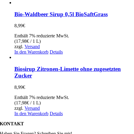
Bio-Waldbeer Sirup 0,5l BioSaftGrass
8,99
€
Enthält 7% reduzierte MwSt.
(
17,98
€
/ 1 L)
zzgl.
Versand
In den Warenkorb
Details
Biosirup Zitronen-Limette ohne zugesetzten
Zucker
8,99
€
Enthält 7% reduzierte MwSt.
(
17,98
€
/ 1 L)
zzgl.
Versand
In den Warenkorb
Details
KONTAKT
Haben Sie Fragen? Schreiben Sie mir!