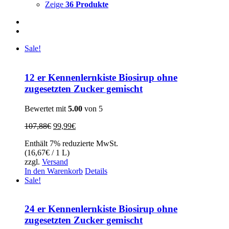
Zeige
36 Produkte
Sale!
12 er Kennenlernkiste Biosirup ohne
zugesetzten Zucker gemischt
Bewertet mit
5.00
von 5
Ursprünglicher
Aktueller
107,88
€
99,99
€
Preis
Preis
Enthält 7% reduzierte MwSt.
war:
ist:
(
16,67
€
/ 1 L)
107,88€
99,99€.
zzgl.
Versand
In den Warenkorb
Details
Sale!
24 er Kennenlernkiste Biosirup ohne
zugesetzten Zucker gemischt