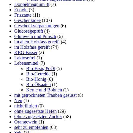
Doppelmagnum 3l
(7)
Ecovin
(3)
Frizzante
(11)
Geschenkidee
(107)
Geschenkverpackungen
(6)
Glucosegeprüft
(4)
Glühwein und Punsch
(6)
im alten Holzfass gereift
(4)
im Holzfass gereift
(74)
KEG Fässer
(2)
Laktosefrei
(1)
Lebensmittel
(7)
Bio-Essig & Öl
(5)
Bio-Getreide
(1)
Bio-Honig
(0)
Bio-Ölsaaten
(1)
Kerne und Bohnen
(1)
mit getrockneten Trauben gesüsst
(8)
Neu
(1)
nicht filtriert
(0)
ohne zugesetzte Hefen
(29)
Ohne zugesetzten Zucker
(58)
Orangewein
(1)
sehr zu empfehlen
(68)
Sekt
(7)