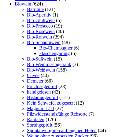
Biowein
(624)
Barrique
(121)
Bio-Aperitiv
(1)
Bio-Glühwein
(6)
Bio-Prosecco
(19)
Bio-Rosewein
(40)
Bio-Rotwein
(394)
Bio-Schaumwein
(48)
Bio-Champagner
(6)
Flaschengärung
(6)
Bio-Süßwein
(15)
Bio-Weinmischgetränk
(3)
Bio-Weißwein
(158)
Cuvee
(40)
Demeter
(66)
Fructosegeprüft
(28)
handgelesen
(43)
Histamingeprüft
(121)
Kein Schwefel zugesetzt
(12)
Magnum 1,5 l
(27)
Pilzwiderstandsfähige Rebsorte
(7)
Raritäten
(176)
Sorbitgeprüft
(56)
Spontanvergoren auf eigenen Hefen
(44)
Weine ohne zugesetzten Zucker
(96)