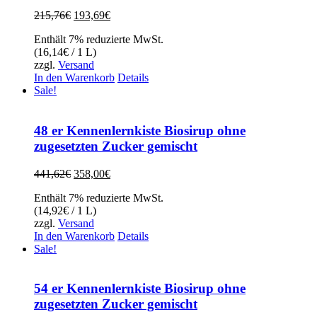
Ursprünglicher
Aktueller
215,76
€
193,69
€
Preis
Preis
Enthält 7% reduzierte MwSt.
war:
ist:
(
16,14
€
/ 1 L)
215,76€
193,69€.
zzgl.
Versand
In den Warenkorb
Details
Sale!
48 er Kennenlernkiste Biosirup ohne
zugesetzten Zucker gemischt
Ursprünglicher
Aktueller
441,62
€
358,00
€
Preis
Preis
Enthält 7% reduzierte MwSt.
war:
ist:
(
14,92
€
/ 1 L)
441,62€
358,00€.
zzgl.
Versand
In den Warenkorb
Details
Sale!
54 er Kennenlernkiste Biosirup ohne
zugesetzten Zucker gemischt