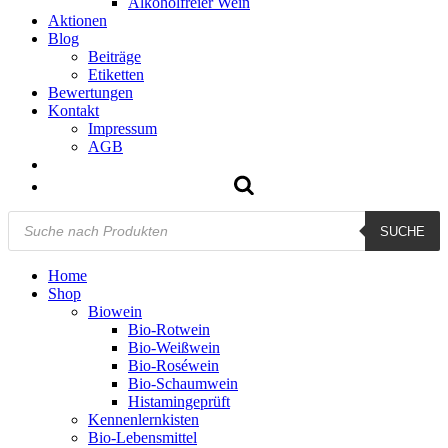
Alkoholfreier Wein
Aktionen
Blog
Beiträge
Etiketten
Bewertungen
Kontakt
Impressum
AGB
Products
SUCHE
search
Home
Shop
Biowein
Bio-Rotwein
Bio-Weißwein
Bio-Roséwein
Bio-Schaumwein
Histamingeprüft
Kennenlernkisten
Bio-Lebensmittel