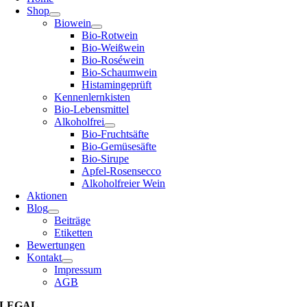
Shop
Biowein
Bio-Rotwein
Bio-Weißwein
Bio-Roséwein
Bio-Schaumwein
Histamingeprüft
Kennenlernkisten
Bio-Lebensmittel
Alkoholfrei
Bio-Fruchtsäfte
Bio-Gemüsesäfte
Bio-Sirupe
Apfel-Rosensecco
Alkoholfreier Wein
Aktionen
Blog
Beiträge
Etiketten
Bewertungen
Kontakt
Impressum
AGB
LEGAL