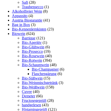
Saft
(28)
Traubensecco
(1)
Alkoholfreier Wein
(8)
Appassito
(4)
Austria Biogarantie
(41)
Bag in Box
(3)
Bio-Kennenlernkisten
(23)
Biowein
(624)
Barrique
(121)
Bio-Aperitiv
(1)
Bio-Glühwein
(6)
Bio-Prosecco
(19)
Bio-Rosewein
(40)
Bio-Rotwein
(394)
Bio-Schaumwein
(48)
Bio-Champagner
(6)
Flaschengärung
(6)
Bio-Süßwein
(15)
Bio-Weinmischgetränk
(3)
Bio-Weißwein
(158)
Cuvee
(40)
Demeter
(66)
Fructosegeprüft
(28)
handgelesen
(43)
Histamingeprüft
(121)