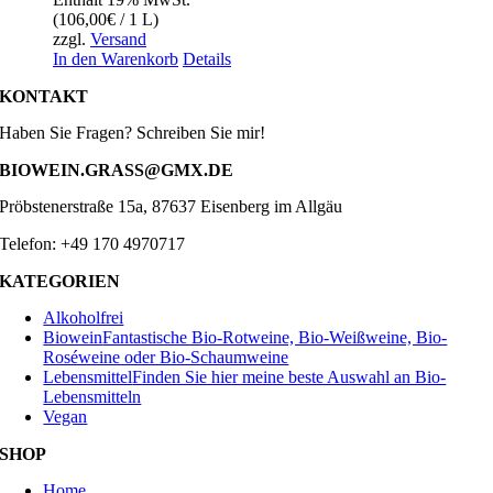
(
106,00
€
/ 1 L)
zzgl.
Versand
In den Warenkorb
Details
KONTAKT
Haben Sie Fragen? Schreiben Sie mir!
BIOWEIN.GRASS@GMX.DE
Pröbstenerstraße 15a, 87637 Eisenberg im Allgäu
Telefon: +49 170 4970717
KATEGORIEN
Alkoholfrei
Biowein
Fantastische Bio-Rotweine, Bio-Weißweine, Bio-
Roséweine oder Bio-Schaumweine
Lebensmittel
Finden Sie hier meine beste Auswahl an Bio-
Lebensmitteln
Vegan
SHOP
Home