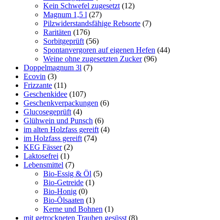
Kein Schwefel zugesetzt
(12)
Magnum 1,5 l
(27)
Pilzwiderstandsfähige Rebsorte
(7)
Raritäten
(176)
Sorbitgeprüft
(56)
Spontanvergoren auf eigenen Hefen
(44)
Weine ohne zugesetzten Zucker
(96)
Doppelmagnum 3l
(7)
Ecovin
(3)
Frizzante
(11)
Geschenkidee
(107)
Geschenkverpackungen
(6)
Glucosegeprüft
(4)
Glühwein und Punsch
(6)
im alten Holzfass gereift
(4)
im Holzfass gereift
(74)
KEG Fässer
(2)
Laktosefrei
(1)
Lebensmittel
(7)
Bio-Essig & Öl
(5)
Bio-Getreide
(1)
Bio-Honig
(0)
Bio-Ölsaaten
(1)
Kerne und Bohnen
(1)
mit getrockneten Trauben gesüsst
(8)