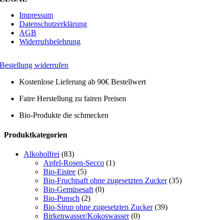
Impressum
Datenschutzerklärung
AGB
Widerrufsbelehrung
Bestellung widerrufen
Kostenlose Lieferung ab 90€ Bestellwert
Faire Herstellung zu fairen Preisen
Bio-Produkte die schmecken
Toggle
Produktkategorien
Sliding
Bar
Alkoholfrei
(83)
Area
Apfel-Rosen-Secco
(1)
Bio-Eistee
(5)
Bio-Fruchtsaft ohne zugesetzten Zucker
(35)
Bio-Gemüsesaft
(0)
Bio-Punsch
(2)
Bio-Sirup ohne zugesetzten Zucker
(39)
Birkenwasser/Kokoswasser
(0)