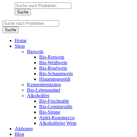
Products
search
Suche
Products
search
Suche
Home
Shop
Biowein
Bio-Rotwein
Bio-Weißwein
Bio-Roséwein
Bio-Schaumwein
Histamingeprüft
Kennenlernkisten
Bio-Lebensmittel
Alkoholfrei
Bio-Fruchtsäfte
Bio-Gemüsesäfte
Bio-Sirupe
Apfel-Rosensecco
Alkoholfreier Wein
Aktionen
Blog