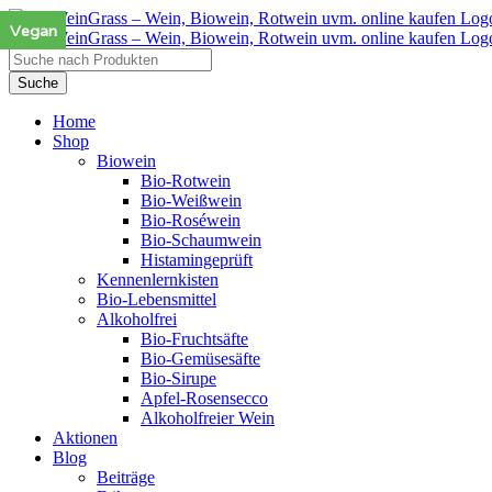
Zum
Vegan
Inhalt
springen
Products
search
Suche
Home
Shop
Biowein
Bio-Rotwein
Bio-Weißwein
Bio-Roséwein
Bio-Schaumwein
Histamingeprüft
Kennenlernkisten
Bio-Lebensmittel
Alkoholfrei
Bio-Fruchtsäfte
Bio-Gemüsesäfte
Bio-Sirupe
Apfel-Rosensecco
Alkoholfreier Wein
Aktionen
Blog
Beiträge