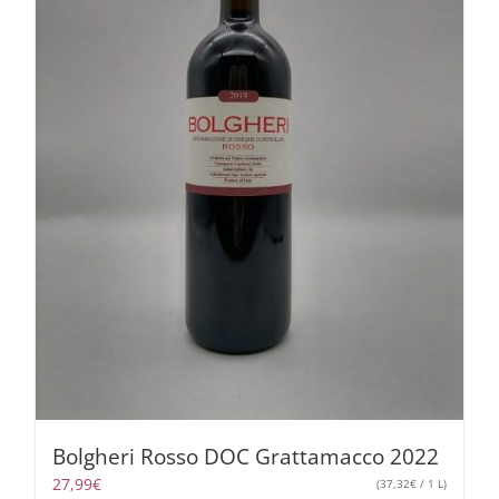
Bolgheri Rosso DOC Grattamacco 2022
27,99
€
(
37,32
€
/ 1 L)