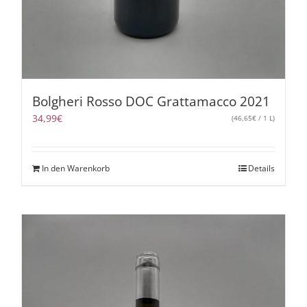
Bolgheri Rosso DOC Grattamacco 2021
34,99
€
(
46,65
€
/ 1 L)
In den Warenkorb
Details