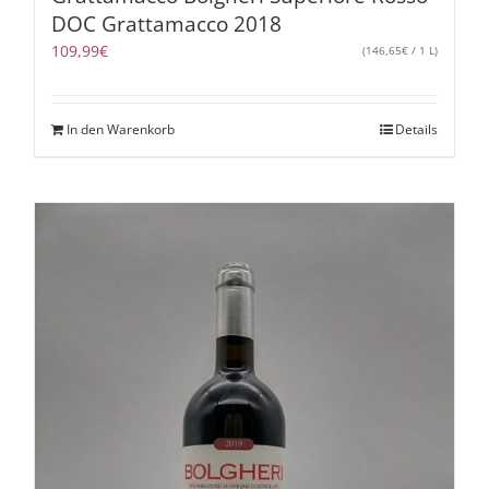
DOC Grattamacco 2018
109,99
€
(
146,65
€
/ 1 L)
In den Warenkorb
Details