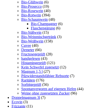
Bio-Glühwein
(6)
Bio-Prosecco
(19)
Bio-Rosewein
(40)
Bio-Rotwein
(394)
Bio-Schaumwein
(48)
Bio-Champagner
(6)
Flaschengärung
(6)
Bio-Süßwein
(15)
Bio-Weinmischgetränk
(3)
Bio-Weißwein
(158)
Cuvee
(40)
Demeter
(66)
Fructosegeprüft
(28)
handgelesen
(43)
Histamingeprüft
(121)
Kein Schwefel zugesetzt
(12)
Magnum 1,5 l
(27)
Pilzwiderstandsfähige Rebsorte
(7)
Raritäten
(176)
Sorbitgeprüft
(56)
Spontanvergoren auf eigenen Hefen
(44)
Weine ohne zugesetzten Zucker
(96)
Doppelmagnum 3l
(7)
Ecovin
(3)
Frizzante
(11)