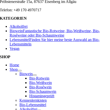
Pröbstenerstraße 15a, 87637 Eisenberg im Allgäu
Telefon: +49 170 4970717
KATEGORIEN
Alkoholfrei
Biowein
Fantastische Bio-Rotweine, Bio-Weißweine, Bio-
Roséweine oder Bio-Schaumweine
Lebensmittel
Finden Sie hier meine beste Auswahl an Bio-
Lebensmitteln
Vegan
SHOP
Home
Shop
Biowein
Bio-Rotwein
Bio-Weißwein
Bio-Roséwein
Bio-Schaumwein
Histamingeprüft
Kennenlernkisten
Bio-Lebensmittel
Alkoholfrei