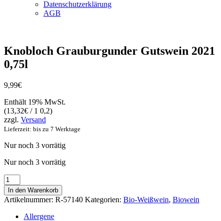
Datenschutzerklärung
AGB
Knobloch Grauburgunder Gutswein 2021
0,75l
9,99
€
Enthält 19% MwSt.
(
13,32
€
/ 1 0,2)
zzgl.
Versand
Lieferzeit: bis zu 7 Werktage
Nur noch 3 vorrätig
Nur noch 3 vorrätig
Knobloch
Grauburgunder
In den Warenkorb
Gutswein
Artikelnummer:
R-57140
Kategorien:
Bio-Weißwein
,
Biowein
2021
0,75l
Allergene