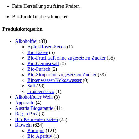
Faire Herstellung zu fairen Preisen
Bio-Produkte die schmecken
Toggle
Produktkategorien
Sliding
Bar
Alkoholfrei
(83)
Area
Apfel-Rosen-Secco
(1)
Bio-Eistee
(5)
Bio-Fruchtsaft ohne zugesetzten Zucker
(35)
Bio-Gemüsesaft
(0)
Bio-Punsch
(2)
Bio-Sirup ohne zugesetzten Zucker
(39)
Birkenwasser/Kokoswasser
(0)
Saft
(28)
Traubensecco
(1)
Alkoholfreier Wein
(8)
Appassito
(4)
Austria Biogarantie
(41)
Bag in Box
(3)
Bio-Kennenlernkisten
(23)
Biowein
(624)
Barrique
(121)
Bio-Aperitiv
(1)