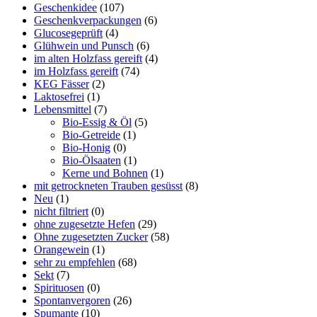
Geschenkidee
(107)
Geschenkverpackungen
(6)
Glucosegeprüft
(4)
Glühwein und Punsch
(6)
im alten Holzfass gereift
(4)
im Holzfass gereift
(74)
KEG Fässer
(2)
Laktosefrei
(1)
Lebensmittel
(7)
Bio-Essig & Öl
(5)
Bio-Getreide
(1)
Bio-Honig
(0)
Bio-Ölsaaten
(1)
Kerne und Bohnen
(1)
mit getrockneten Trauben gesüsst
(8)
Neu
(1)
nicht filtriert
(0)
ohne zugesetzte Hefen
(29)
Ohne zugesetzten Zucker
(58)
Orangewein
(1)
sehr zu empfehlen
(68)
Sekt
(7)
Spirituosen
(0)
Spontanvergoren
(26)
Spumante
(10)