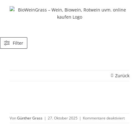
Zum
Inhalt
springen
Filter
Zurück
für
Von
Günther Grass
|
27. Oktober 2025
|
Kommentare deaktiviert
Bitter
Grapefru
Sirup